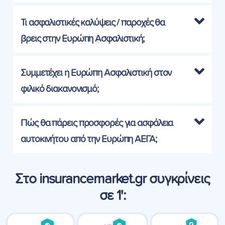
Τι ασφαλιστικές καλύψεις / παροχές θα
βρεις στην Ευρώπη Ασφαλιστική;
Συμμετέχει η Ευρώπη Ασφαλιστική στον
φιλικό διακανονισμό;
Πώς θα πάρεις προσφορές για ασφάλεια
αυτοκινήτου από την Ευρώπη ΑΕΓΑ;
Στο insurancemarket.gr συγκρίνεις
σε 1':