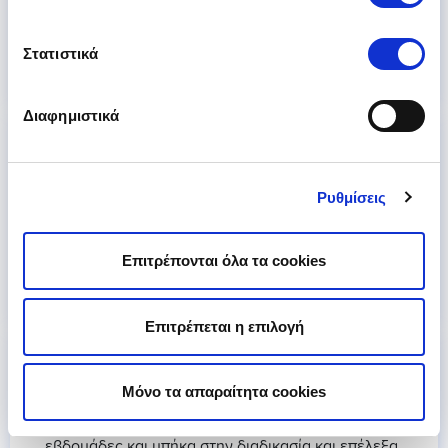
ασφαλιστρων της για το 2021. (Καμμία επαφή με
την αγορά και την κοινωνία )
Στατιστικά
ΗΛΕΚΤΡΑ
Διαφημιστικά
03-01-2021
Ρυθμίσεις
Καλή χρονιά με υγεια , keep going και χορηγηση
μπονους στους ΠΑΛΑΙΟΥΣ ΚΑΙ ΠΙΣΤΟΥΣ ΠΕΛΑΤΕΣ
ΣΑΣ.
Επιτρέπονται όλα τα cookies
ΘΑΝΟΣ
Επιτρέπεται η επιλογή
Μόνο τα απαραίτητα cookies
15-12-2020
Μου στείλατε email για προσφορές πριν 3
εβδομάδες και μπήκα στην διαδικασία και επέλεξα