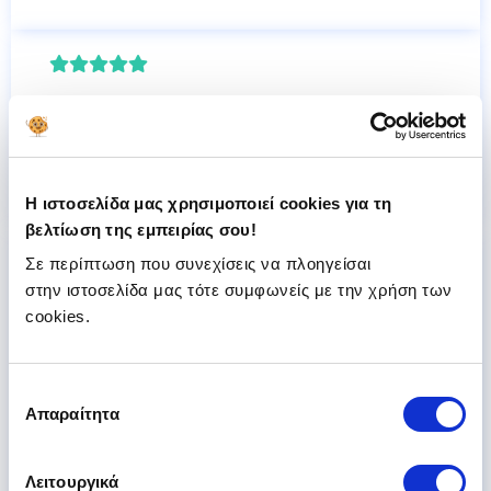
23-04-2021
Δεν ειχα καμμια ΖΗΜΙΑ τα τελευταια 20 χρόνια.
ΑΘΑΝΑΣΙΟΣ
Η ιστοσελίδα μας χρησιμοποιεί cookies για τη
βελτίωση της εμπειρίας σου!
Σε περίπτωση που συνεχίσεις να πλοηγείσαι
στην ιστοσελίδα μας τότε συμφωνείς με την χρήση των
19-01-2021
cookies.
Η εταιρεια εν μεσω πανδημιας , και μετα και την
ελαχιστοποιηση κυκλοφοριας των ΙΧ αυτοκινητων
λογω πανελλαδικου λοκ νταουν στην κυκλοφορια
Επιλογή
των κατοχων των αυτοκινητων, ΟΧΙ μονο δεν
Απαραίτητα
συγκατάθεσης
εδωσε σαν μπονους στους πελατες της 1 μηνα
προσθετης ασφαλισης στα 6 μηνα συμβολαια , ή 2
μηνες στα 12μηνα συμβολαια, οπως εκαναν αλλες
ασφαλιστικες , αλλά εκανε και αυξηση των
Λειτουργικά