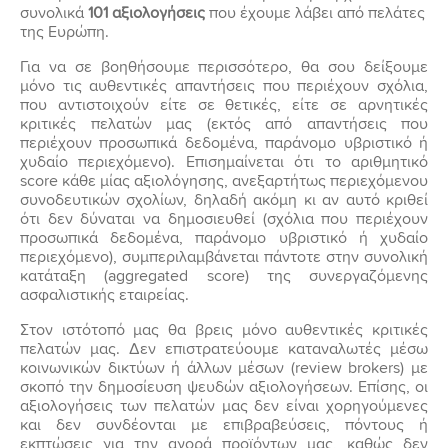
συνολικά
101 αξιολογήσεις
που έχουμε λάβει από πελάτες
της Ευρώπη.
Για να σε βοηθήσουμε περισσότερο, θα σου δείξουμε
μόνο τις αυθεντικές απαντήσεις που περιέχουν σχόλια,
που αντιστοιχούν είτε σε θετικές, είτε σε αρνητικές
κριτικές πελατών μας (εκτός από απαντήσεις που
περιέχουν προσωπικά δεδομένα, παράνομο υβριστικό ή
χυδαίο περιεχόμενο). Επισημαίνεται ότι το αριθμητικό
score κάθε μίας αξιολόγησης, ανεξαρτήτως περιεχόμενου
συνοδευτικών σχολίων, δηλαδή ακόμη κι αν αυτό κριθεί
ότι δεν δύναται να δημοσιευθεί (σχόλια που περιέχουν
προσωπικά δεδομένα, παράνομο υβριστικό ή χυδαίο
περιεχόμενο), συμπεριλαμβάνεται πάντοτε στην συνολική
κατάταξη (aggregated score) της συνεργαζόμενης
ασφαλιστικής εταιρείας.
Στον ιστότοπό μας θα βρεις μόνο αυθεντικές κριτικές
πελατών μας. Δεν επιστρατεύουμε καταναλωτές μέσω
κοινωνικών δικτύων ή άλλων μέσων (review brokers) με
σκοπό την δημοσίευση ψευδών αξιολογήσεων. Επίσης, οι
αξιολογήσεις των πελατών μας δεν είναι χορηγούμενες
και δεν συνδέονται με επιβραβεύσεις, πόντους ή
εκπτώσεις για την αγορά προϊόντων μας, καθώς δεν