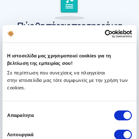
Πώς θα πάρεις προσφορά για
ασφάλεια Ορίζων;
Θέλεις ασφάλεια αυτοκινήτου Ορίζων,
βασική, πυρός
κλοπής ή μικτή;
Η ιστοσελίδα μας χρησιμοποιεί cookies για τη
βελτίωση της εμπειρίας σου!
Πάρε Προσφορά!
Σε περίπτωση που συνεχίσεις να πλοηγείσαι
στην ιστοσελίδα μας τότε συμφωνείς με την χρήση των
Η Ορίζων Ασφαλιστική δεν βρίσκεται ανάμεσα στις
cookies.
συνεργαζόμενες εταιρείες του insurancemarket.
Συνεπώς, για να πάρεις προσφορά για ασφάλεια και
από αυτή την ασφαλιστική θα απευθυνθείς:
Επιλογή
Απαραίτητα
συγκατάθεσης
Τηλεφωνικά στο κέντρο εξυπηρέτησης
πελατών της Ορίζων ή
Στο δίκτυο συνεργατών της
Λειτουργικά