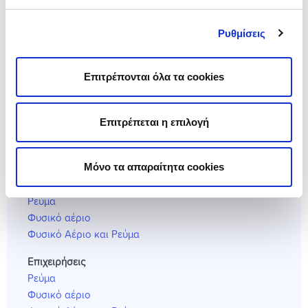
Ασφάλεια Περιεχομένου Κατοικίας
Αστική Ευθυνη Ιδιοκτητών Βραχυχρόνιας Μίσθωσης
Ρυθμίσεις
Ασφάλεια Υγείας
Νοσοκομειακή
Επιτρέπονται όλα τα cookies
Κάρτες Υγείας
Ασφάλεια Κατοικίδιου
Ταξιδιωτική Ασφάλεια
Επιτρέπεται η επιλογή
Πρόγραμμα Ομαδικής Ασφάλισης
Ενέργεια Energy-market.gr
Μόνο τα απαραίτητα cookies
Οικιακοί πελάτες
Ρεύμα
Φυσικό αέριο
Φυσικό Αέριο και Ρεύμα
Επιχειρήσεις
Ρεύμα
Φυσικό αέριο