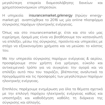
μεγαλύτερη εταιρεία διαμεσολάβησης δανείων και
χρηματοοικονομικών υπηρεσιών.
Η υπηρεσία
insurancemarket.gr/energy
(πρώην energy-
market.gr) αναπτύχθηκε το 2016 ως μία online πλατφόρμα
σύγκρισης παρόχων ηλεκτρικής ενέργειας.
Όπως και στο insurancemarket.gr, έτσι και στο νέο μας
εγχείρημα, όραμά μας είναι να βοηθήσουμε τον καταναλωτή
να επιλέξει, μέσω της σύγκρισης, προϊόντα και υπηρεσίες με
στόχο να εξοικονομήσει χρήματα και να μειώσει το κόστος
του.
Με την υπηρεσία σύγκρισης παρόχων ενέργειας & αερίου,
προσφέρουμε στον χρήστη ένα γρήγορο, εύκολο και
αντικειμενικό τρόπο για να συγκρίνει την αγορά και να
επιλέξει αυτό που του ταιριάζει, βλέποντας αναλυτικά τα
προγράμματα και τις προσφορές των μεγαλύτερων παρόχων
ηλεκτρικής ενέργειας.
Επιπλέον, παρέχουμε ενημέρωση για όλα τα θέματα σχετικά
με την επιλογή παρόχου ηλεκτρικής ενέργειας καθώς και
υποστήριξη και καθοδήγηση καθόλη τη διάρκεια της
σύγκρισης και αλλαγής.