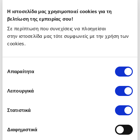
Ασφάλεια Insurancemarket.gr
Η ιστοσελίδα μας χρησιμοποιεί cookies για τη
Ασφάλεια Οχήματος
βελτίωση της εμπειρίας σου!
Ασφάλεια Αυτοκινήτου
Σε περίπτωση που συνεχίσεις να πλοηγείσαι
Ασφάλεια Μηχανής
στην ιστοσελίδα μας τότε συμφωνείς με την χρήση των
Ασφάλεια Ταξί
cookies.
Ασφάλεια Φορτηγού
Ασφάλεια Αγροτικού
Ασφάλεια Ενοικιαζόμενου Αυτοκινήτου
Επιλογή
Απαραίτητα
συγκατάθεσης
Ασφάλεια Σκάφους
Ασφάλεια Ταχυπλόου
Ασφάλεια Ιστιοπλοϊκού
Λειτουργικά
Ασφάλεια Jet Ski
Στατιστικά
Ασφάλεια Σπιτιού
Ασφάλεια Κατοικίας
Ασφάλεια Ενυπόθηκης Κατοικίας
Διαφημιστικά
Ασφάλεια Εξοχικού