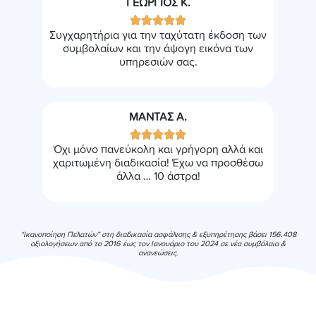
ΓΕΩΡΓΙΟΣ Κ.





Συγχαρητήρια για την ταχύτατη έκδοση των
συμβολαίων και την άψογη εικόνα των
υπηρεσιών σας.
ΜΑΝΤΑΣ Α.





Όχι μόνο πανεύκολη και γρήγορη αλλά και
χαριτωμένη διαδικασία! Έχω να προσθέσω
άλλα … 10 άστρα!
“Ικανοποίηση Πελατών” στη διαδικασία ασφάλισης & εξυπηρέτησης βάσει 156.408
αξιολογήσεων από το 2016 έως τον Ιανουάριο του 2024 σε νέα συμβόλαια &
ανανεώσεις.