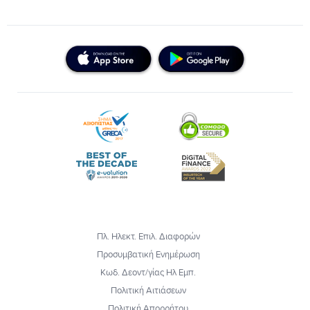
Πλ. Ηλεκτ. Επιλ. Διαφορών
Προσυμβατική Ενημέρωση
Κωδ. Δεοντ/γίας Ηλ Εμπ.
Πολιτική Αιτιάσεων
Πολιτική Απορρήτου