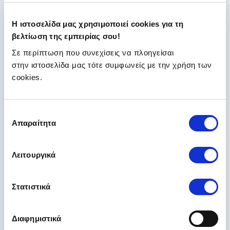
Η ιστοσελίδα μας χρησιμοποιεί cookies για τη
Τι άλλες υπηρεσίες προσφέρει η
βελτίωση της εμπειρίας σου!
πλατφόρμα;
Σε περίπτωση που συνεχίσεις να πλοηγείσαι
στην ιστοσελίδα μας τότε συμφωνείς με την χρήση των
cookies.
Με πόσες ασφαλιστικές εταιρείες
συνεργάζεται το insurancemarket;
Επιλογή
Απαραίτητα
συγκατάθεσης
Ποιοι είναι οι τρόποι επικοινωνίας;
Λειτουργικά
Ποιοι τρόποι πληρωμής παρέχονται;
Στατιστικά
Πώς λαμβάνω προσφορές στο
insurancemarket;
Διαφημιστικά