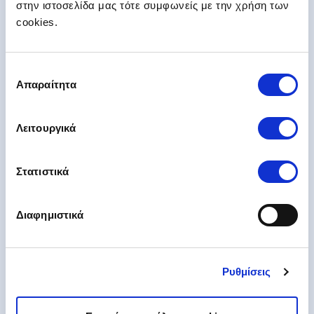
στην ιστοσελίδα μας τότε συμφωνείς με την χρήση των
Το FlexiPay είναι μια νέα υπηρεσία της Hellas Direct.
cookies.
Είναι ένα πρόγραμμα
ασφάλειας αυτοκινήτου με
δόσεις
, χωρίς πιστωτική. Με το FlexiPay ασφαλίζεις
το αυτοκίνητό σου για 1 χρόνο, με 12 μηνιαία
Επιλογή
συμβόλαια που ανανεώνονται & εξοφλούνται κάθε
Απαραίτητα
μήνα αυτόματα, μέσω πάγιας εντολής μέσω της
συγκατάθεσης
χρεωστικής σου κάρτας. Δηλαδή,
κάθε μήνα
εκδίδεται αυτόματα 1 καινούργιο συμβόλαιο με
προκαθορισμένη τιμή
.
Λειτουργικά
Στατιστικά
Πώς λειτουργούν οι δόσεις με την
πληρωμή FlexiPay;
Διαφημιστικά
Τι γίνεται αν κάποια πληρωμή δεν
Ρυθμίσεις
εκτελεστεί;