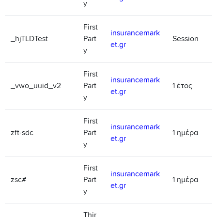
y
First
insurancemark
_hjTLDTest
Part
Session
et.gr
y
First
insurancemark
_vwo_uuid_v2
Part
1 έτος
et.gr
y
First
insurancemark
zft-sdc
Part
1 ημέρα
et.gr
y
First
insurancemark
zsc#
Part
1 ημέρα
et.gr
y
Thir