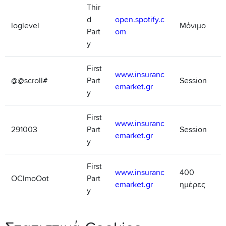
Thir
d
open.spotify.c
loglevel
Μόνιμο
Part
om
y
First
www.insuranc
@@scroll#
Part
Session
emarket.gr
y
First
www.insuranc
291003
Part
Session
emarket.gr
y
First
www.insuranc
400
OClmoOot
Part
emarket.gr
ημέρες
y