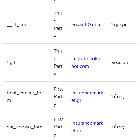
Thir
d
__cf_bm
eu.auth0.com
1 ημέρα
Part
y
Thir
d
imgsct.cookie
1.gif
Session
Part
bot.com
y
First
boat_cookie_for
insurancemark
Part
1 έτος
m
et.gr
y
First
insurancemark
car_cookie_form
Part
1 έτος
et.gr
y