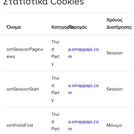
Στατιστικά Cookies
Χρόνος
Όνομα
Κατηγορία
Παροχός
Διατήρησης
Thir
omSessionPagevi
d
a.omappapi.co
Session
ews
Part
m
y
Thir
d
a.omappapi.co
omSessionStart
Session
Part
m
y
Thir
d
a.omappapi.co
omVisitsFirst
Μόνιμο
Part
m