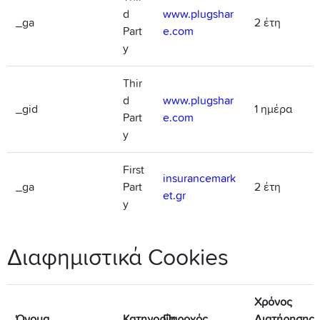
d
www.plugshar
_ga
2 έτη
Part
e.com
y
Thir
d
www.plugshar
_gid
1 ημέρα
Part
e.com
y
First
insurancemark
_ga
Part
2 έτη
et.gr
y
Διαφημιστικά Cookies
Χρόνος
Όνομα
Κατηγορία
Παροχός
Διατήρησης