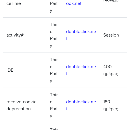
Μόνιμο
ceTime
Part
ook.net
y
Thir
d
doubleclick.ne
activity#
Session
Part
t
y
Thir
d
doubleclick.ne
400
IDE
Part
t
ημέρες
y
Thir
receive-cookie-
d
doubleclick.ne
180
deprecation
Part
t
ημέρες
y