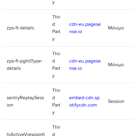
y
Thir
d
cdn-eu.pagese
zps-ft-details
Μόνιμο
Part
nse.io
y
Thir
zps-ft-pghitType-
d
cdn-eu.pagese
Μόνιμο
details
Part
nse.io
y
Thir
sentryReplaySess
d
embed-cdn.sp
Session
ion
Part
otifycdn.com
y
Thir
hjActiveViewportI
d