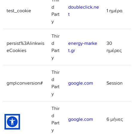
Thir
d
doubleclick.ne
test_cookie
1 ημέρα
Part
t
y
Thir
persist%3Alinkwis
d
energy-marke
30
eCookies
Part
t.gr
ημέρες
y
Thir
d
gmp\conversion#
google.com
Session
Part
y
Thir
d
NID
google.com
6 μήνες
Part
y