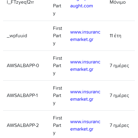
l_FTzyeq12rr
Μόνιμο
Part
aught.com
y
First
www.insuranc
_wpfuuid
Part
11 έτη
emarket.gr
y
First
www.insuranc
AWSALBAPP-0
Part
7 ημέρες
emarket.gr
y
First
www.insuranc
AWSALBAPP-1
Part
7 ημέρες
emarket.gr
y
First
www.insuranc
AWSALBAPP-2
Part
7 ημέρες
emarket.gr
y