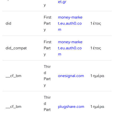
et.gr
y
First
money-marke
did
Part
t.eu.auth0.co
1 έτος
y
m
First
money-marke
did_compat
Part
t.eu.auth0.co
1 έτος
y
m
Thir
d
__cf_bm
onesignal.com
1 ημέρα
Part
y
Thir
d
__cf_bm
plugshare.com
1 ημέρα
Part