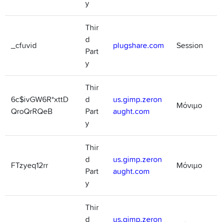
y
Thir
d
_cfuvid
plugshare.com
Session
Part
y
Thir
6c$ivGW6R*xttD
d
us.gimp.zeron
Μόνιμο
QroQrRQeB
Part
aught.com
y
Thir
d
us.gimp.zeron
FTzyeq12rr
Μόνιμο
Part
aught.com
y
Thir
d
us.gimp.zeron