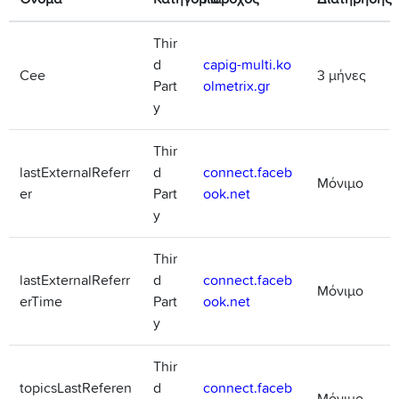
Thir
d
capig-multi.ko
Cee
3 μήνες
Part
olmetrix.gr
y
Thir
lastExternalReferr
d
connect.faceb
Μόνιμο
er
Part
ook.net
y
Thir
lastExternalReferr
d
connect.faceb
Μόνιμο
erTime
Part
ook.net
y
Thir
topicsLastReferen
d
connect.faceb