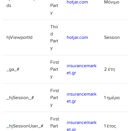
hotjar.com
Μόνιμο
ds
Part
y
Thir
d
hjViewportId
hotjar.com
Session
Part
y
First
insurancemark
_ga_#
Part
2 έτη
et.gr
y
First
insurancemark
_hjSession_#
Part
1 ημέρα
et.gr
y
First
insurancemark
_hjSessionUser_#
Part
1 έτος
et.gr