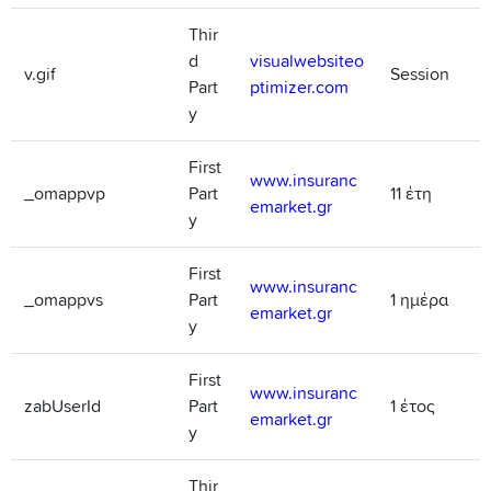
Thir
d
visualwebsiteo
v.gif
Session
Part
ptimizer.com
y
First
www.insuranc
_omappvp
Part
11 έτη
emarket.gr
y
First
www.insuranc
_omappvs
Part
1 ημέρα
emarket.gr
y
First
www.insuranc
zabUserId
Part
1 έτος
emarket.gr
y
Thir