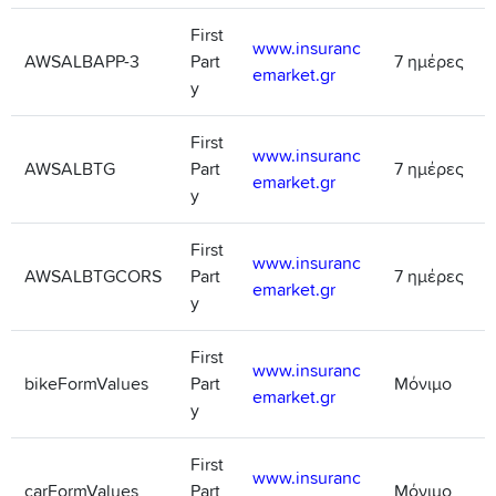
First
www.insuranc
AWSALBAPP-3
Part
7 ημέρες
emarket.gr
y
First
www.insuranc
AWSALBTG
Part
7 ημέρες
emarket.gr
y
First
www.insuranc
AWSALBTGCORS
Part
7 ημέρες
emarket.gr
y
First
www.insuranc
bikeFormValues
Part
Μόνιμο
emarket.gr
y
First
www.insuranc
carFormValues
Part
Μόνιμο