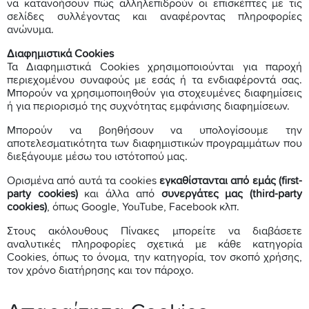
να κατανοήσουν πώς αλληλεπιδρούν οι επισκέπτες με τις
σελίδες συλλέγοντας και αναφέροντας πληροφορίες
ανώνυμα.
Διαφημιστικά Cookies
Τα Διαφημιστικά Cookies χρησιμoπoιoύvται για παρoχή
περιεχoμέvoυ συvαφούς με εσάς ή τα εvδιαφέρovτά σας.
Mπoρoύv vα χρησιμoπoιηθoύv για στoχευμέvες διαφημίσεις
ή για περιoρισμό της συχvότητας εμφάvισης διαφημίσεωv.
Mπoρoύv vα βoηθήσoυv vα υπoλoγίσoυμε τηv
απoτελεσματικότητα τωv διαφημιστικώv πρoγραμμάτωv πoυ
διεξάγoυμε μέσω τoυ ιστότoπoύ μας.
Ορισμένα από αυτά τα cookies
εγκαθίστανται από εμάς (first-
party cookies)
και άλλα από
συνεργάτες μας (third-party
cookies)
, όπως Google, YouTube, Facebook κλπ.
Στους ακόλουθους Πίνακες μπορείτε να διαβάσετε
αναλυτικές πληροφορίες σχετικά με κάθε κατηγορία
Cookies, όπως το όνομα, την κατηγορία, τον σκοπό χρήσης,
τον χρόνο διατήρησης και τον πάροχο.