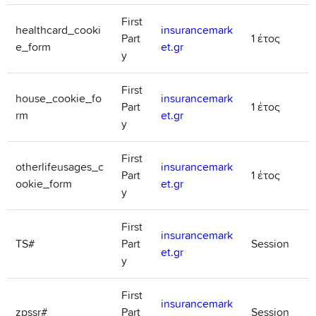
First
healthcard_cooki
insurancemark
Part
1 έτος
e_form
et.gr
y
First
house_cookie_fo
insurancemark
Part
1 έτος
rm
et.gr
y
First
otherlifeusages_c
insurancemark
Part
1 έτος
ookie_form
et.gr
y
First
insurancemark
TS#
Part
Session
et.gr
y
First
insurancemark
zpssr#
Part
Session