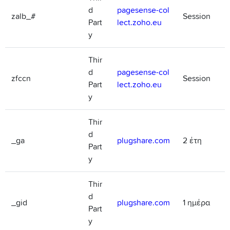
d
pagesense-col
zalb_#
Session
Part
lect.zoho.eu
y
Thir
d
pagesense-col
zfccn
Session
Part
lect.zoho.eu
y
Thir
d
_ga
plugshare.com
2 έτη
Part
y
Thir
d
_gid
plugshare.com
1 ημέρα
Part
y