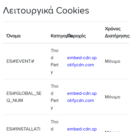
Λειτουργικά Cookies
Χρόνος
Όνομα
Κατηγορία
Παροχός
Διατήρησης
Thir
d
embed-cdn.sp
ES|#|EVENT|#
Μόνιμο
Part
otifycdn.com
y
Thir
ES|#|GLOBAL_SE
d
embed-cdn.sp
Μόνιμο
Q_NUM
Part
otifycdn.com
y
Thir
ES|#|INSTALLATI
d
embed-cdn.sp