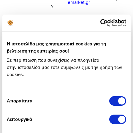
emarket.gr
y
First
www.insuranc
connect.sid
Part
Session
emarket.gr
y
Η ιστοσελίδα μας χρησιμοποιεί cookies για τη
First
βελτίωση της εμπειρίας σου!
www.insuranc
CookieConsent
Part
1 έτος
Σε περίπτωση που συνεχίσεις να πλοηγείσαι
emarket.gr
y
στην ιστοσελίδα μας τότε συμφωνείς με την χρήση των
cookies.
firebase-
First
heartbeat-
www.insuranc
Part
Μόνιμο
database#firebas
emarket.gr
Επιλογή
y
e-heartbeat-store
Απαραίτητα
συγκατάθεσης
First
www.insuranc
Λειτουργικά
persist:root
Part
Session
emarket.gr
y