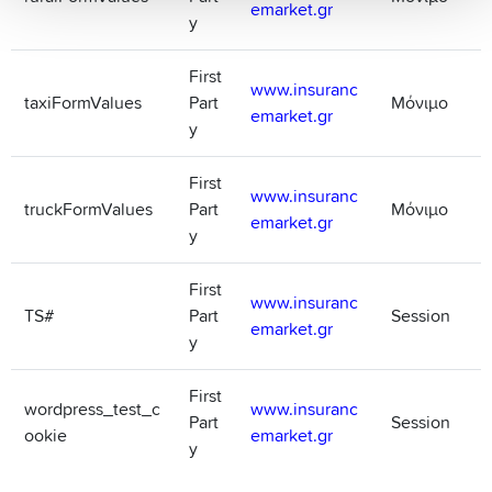
emarket.gr
y
First
www.insuranc
taxiFormValues
Part
Μόνιμο
emarket.gr
y
First
www.insuranc
truckFormValues
Part
Μόνιμο
emarket.gr
y
First
www.insuranc
TS#
Part
Session
emarket.gr
y
First
wordpress_test_c
www.insuranc
Part
Session
ookie
emarket.gr
y