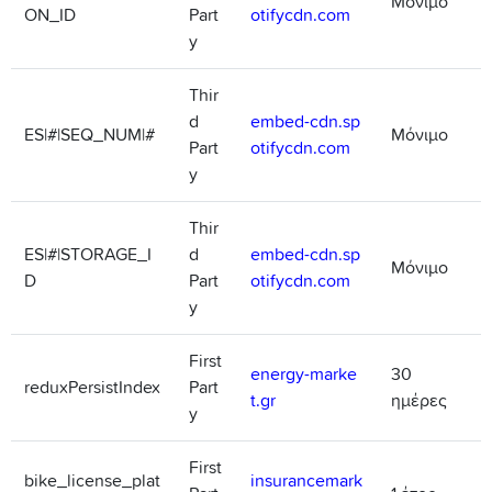
Μόνιμο
ON_ID
Part
otifycdn.com
y
Thir
d
embed-cdn.sp
ES|#|SEQ_NUM|#
Μόνιμο
Part
otifycdn.com
y
Thir
ES|#|STORAGE_I
d
embed-cdn.sp
Μόνιμο
D
Part
otifycdn.com
y
First
energy-marke
30
reduxPersistIndex
Part
t.gr
ημέρες
y
First
bike_license_plat
insurancemark