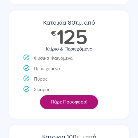
Κατοικία 80τ.μ από
125
€
Κτίριο & Περιεχόμενο
Φυσικά Φαινόμενα
Περιεχόμενο
Πυρός
Σεισμός
Πάρε Προσφορά!
Κατοικία 100τ.μ από