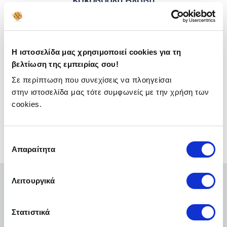
Κακόβουλη Βλάβη
Καλύπτονται οι ζημιές στα ασφαλισμένα αντικείμενα
από κακόβουλη δραστηριότητα.
Η ιστοσελίδα μας χρησιμοποιεί cookies για τη
βελτίωση της εμπειρίας σου!
Σε περίπτωση που συνεχίσεις να πλοηγείσαι
Κλοπή Περιεχομένου
στην ιστοσελίδα μας τότε συμφωνείς με την χρήση των
cookies.
Καλύπτεται η κλοπή στο περιεχόμενο της κατοικίας, μετά
από διάρρηξη ή ληστεία.
Επιλογή
Πάρε Προσφορά!
Απαραίτητα
συγκατάθεσης
Λειτουργικά
Στατιστικά