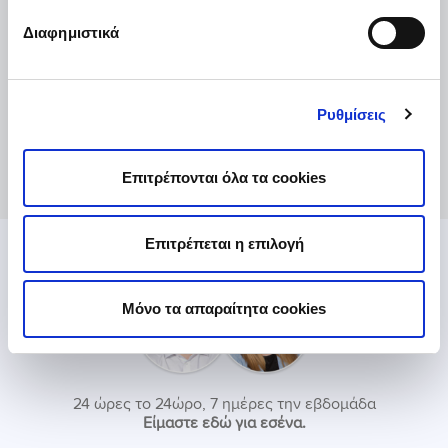
Διαφημιστικά
Το 2019, διαπράχθηκαν 81.734 κλοπές και
διαρρήξεις σε όλη την επικράτεια; Το 70% αυτών
Ρυθμίσεις
ήταν στην Αττική και στη Θεσσαλονίκη.
Εσύ ακόμα να ασφαλίσεις την κατοικία σου;
Επιτρέπονται όλα τα cookies
Ψάχνεις βοήθεια;
Επιτρέπεται η επιλογή
Μόνο τα απαραίτητα cookies
24 ώρες το 24ώρο, 7 ημέρες την εβδομάδα
Είμαστε εδώ για εσένα.