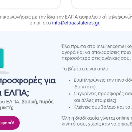
επικοινωνήσεις με την ίδια την ΕΛΠΑ ασφαλιστική τηλεφωνώ
email στο
info@elpaasfaleies.gr.
Έλα πρώτα στο insurancemarket.
αγορά και να αποφασίσεις ποια 
περισσότερο στις ανάγκες σου.
Τα βήματα είναι απλά:
προσφορές για
Συμπληρώνεις την πινακίδα
ιδιοκτήτη)
α ΕΛΠΑ;
Συγκρίνεις προσφορές ασ
και άλλες εταιρείες)
του ΕΛΠΑ,
βασική, πυρός
Κλείνεις συμβόλαιο και το
μικτή;
Όλη η διαδικασία γίνεται online
σφορά!
κινητό σου, χωρίς καν να σηκωθ