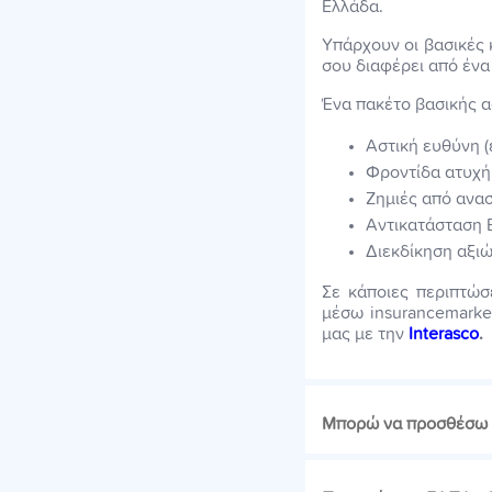
Ελλάδα.
Υπάρχουν οι βασικές κ
σου διαφέρει από ένα
Ένα πακέτο βασικής 
Αστική ευθύνη (
Φροντίδα ατυχή
Ζημιές από ανα
Αντικατάσταση
Διεκδίκηση αξι
Σε κάποιες περιπτώσ
μέσω insurancemarket
μας με την
Interasco
.
Μπορώ να προσθέσω ά