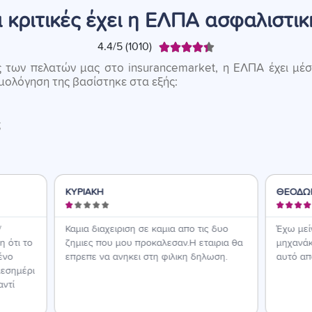
ι κριτικές έχει η ΕΛΠΑ ασφαλιστικ
4.4/5 (1010)





ς των πελατών μας στο insurancemarket, η ΕΛΠΑ έχει μέ
θμολόγηση της βασίστηκε στα εξής:
ς
ΚΥΡΙΑΚΗ
ΘΕΟΔΩ









/
Καμια διαχειριση σε καμια απο τις δυο
Έχω μεί
 ότι το
ζημιες που μου προκαλεσαν.Η εταιρια θα
μηχανάκ
ένο
επρεπε να ανηκει στη φιλικη δηλωση.
αυτό από
μεσημέρι
αντί