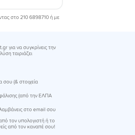
ντας στο 210 6898710 ή με
gr για να συγκρίνεις την
λύση ταιριάζει
 σου (& στοιχεία
φάλισης (από την ΕΛΠΑ
 λαμβάνεις στο email σου
 από τον υπολογιστή ή το
είς από τον καναπέ σου!