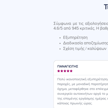
Τ
Σύμφωνα με τις αξιολογήσει
4.6/5 από 945 κριτικές. Η βα
Εξυπηρέτηση
Διαδικασία αποζημίωση
Σχέση τιμής / καλύψεων
ΟΣ
ΠΑΝΑΓΙΩΤΗΣ





ι πολύ ευχαριστημένοςΚαι ένα
Πολύ ικανοποιητική εξυπηρέτηση
που έχω θα το ασφαλίσω και
παροχές, με μοναδική παρατήρηση
σάς...
όχημα, μεταφέρθηκε στο επιλεγμ
συνεργείο αυτοκινήτων αργά το 
της επομένης εργάσιμης ημέρας 
κάποιας πρωινής ώρας.