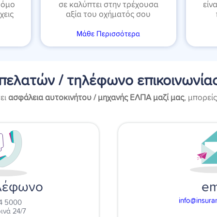
Νόμο
σε καλύπτει στην τρέχουσα
είν
χεις
αξία του οχήματός σου
Μάθε Περισσότερα
πελατών / τηλέφωνο επικοινωνίας
σει
ασφάλεια αυτοκινήτου / μηχανής ΕΛΠΑ μαζί μας
, μπορείς
em
λέφωνο
info@insura
4 5000
ινά 24/7