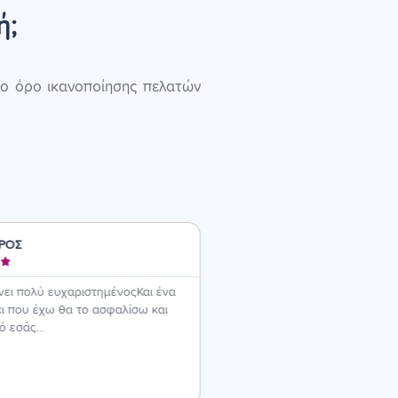
ή;
σο όρο ικανοποίησης πελατών
ΡΟΣ
ΠΑΝΑΓΙΩΤΗΣ






νει πολύ ευχαριστημένοςΚαι ένα
Πολύ ικανοποιητική εξυπηρέτη
ι που έχω θα το ασφαλίσω και
παροχές, με μοναδική παρατήρ
 εσάς...
όχημα, μεταφέρθηκε στο επιλε
συνεργείο αυτοκινήτων αργά τ
της επομένης εργάσιμης ημέρα
κάποιας πρωινής ώρας.