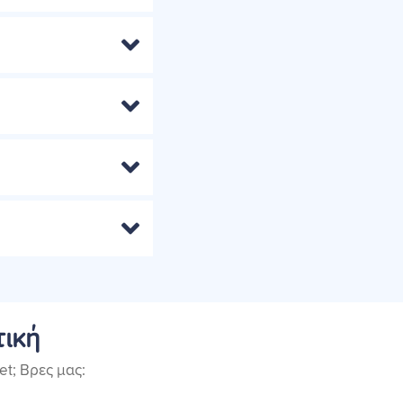
τική
t; Βρες μας: