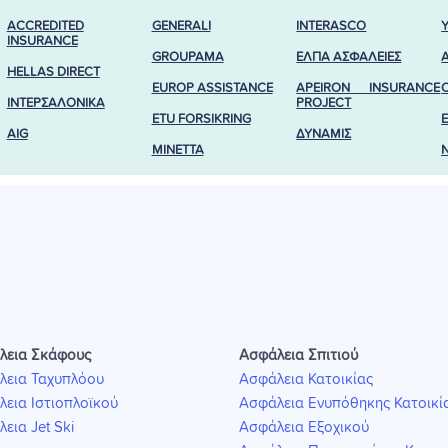
ACCREDITED
GENERALI
INTERASCO
INSURANCE
GROUPAMA
ΕΛΠΑ ΑΣΦΑΛΕΙΕΣ
HELLAS DIRECT
EUROP ASSISTANCE
APEIRON INSURANCE
ΙΝΤΕΡΣΑΛΟΝΙΚΑ
PROJECT
ETU FORSIKRING
AIG
ΔΥΝΑΜΙΣ
MINETTA
λεια Σκάφους
Ασφάλεια Σπιτιού
λεια Ταχυπλόου
Ασφάλεια Κατοικίας
εια Ιστιοπλοϊκού
Ασφάλεια Ενυπόθηκης Κατοικί
εια Jet Ski
Ασφάλεια Εξοχικού