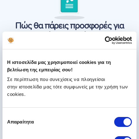
Πώς θα πάρεις προσφορές για
ασφάλεια Υδρόγειος;
Θέλεις ασφάλεια αυτοκινήτου,
βασική, πυρός κλοπής ή
μικτή;
Η ιστοσελίδα μας χρησιμοποιεί cookies για τη
βελτίωση της εμπειρίας σου!
Πάρε Προσφορά!
Σε περίπτωση που συνεχίσεις να πλοηγείσαι
Προς το παρόν, η Υδρόγειος ασφαλιστική δεν
στην ιστοσελίδα μας τότε συμφωνείς με την χρήση των
συνεργάζεται με την πλατφόρμα μας, άρα δεν
cookies.
μπορούμε να σου δώσουμε προσφορές της.
Μπορείς να πάρεις προσφορά και να κλείσεις
ασφάλεια και από την Υδρόγειο:
Επιλογή
Απαραίτητα
Μέσω του κέντρου επικοινωνίας στο 210 947
συγκατάθεσης
7200 ή
Μέσω συνεργατών που υπάρχουν στην