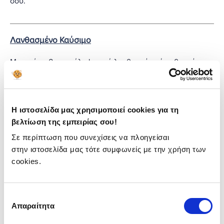
σου.
Λανθασμένο Καύσιμο
Μπορεί να βρεις κάλυψη από λανθασμένο ή νοθευμένο
καύσιμο ή μόνο από λανθασμένο καύσιμο. Κάθε
ασφαλιστική μπορεί να έχει διαφορετικές καλύψεις και
εξαιρέσεις.
Η ιστοσελίδα μας χρησιμοποιεί cookies για τη
βελτίωση της εμπειρίας σου!
Αερόσακοι & Ζώνη
Σε περίπτωση που συνεχίσεις να πλοηγείσαι
Σε ένα ατύχημα, οι αερόσακοι και οι ζώνες ασφαλείας
στην ιστοσελίδα μας τότε συμφωνείς με την χρήση των
μπορεί να καταστραφούν. Πρέπει οπωσδήποτε να τα
cookies.
αντικαταστήσεις, πριν οδηγήσεις ξανά.
Νομικές Συμβουλές
Επιλογή
Απαραίτητα
συγκατάθεσης
Η παροχή νομικών συμβουλών και εξωδικαστικού