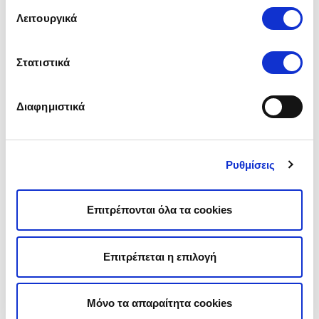
συμβιβασμού διασφαλίζει τη σωστή ενημέρωσή σου & τη
Λειτουργικά
δίκαιη αποζημίωση της ζημιάς σου.
Στατιστικά
Νομική Προστασία
Διαφημιστικά
Μήπως δικαιούσαι μεγαλύτερη αποζημίωση για τη ζημιά
που έπαθε το αμάξι σου από τρακάρισμα; Διεκδίκησέ τη
με τα νομικά σου έξοδα καλυμμένα.
Ρυθμίσεις
Φυσικά Φαινόμενα
Επιτρέπονται όλα τα cookies
Για ζημιές από ποια φυσικά φαινόμενα μπορείς να
αποζημιωθείς; Δες τι καλύπτει η ασφάλεια του σπιτιού
σου.
Επιτρέπεται η επιλογή
Πτώση αεροσκαφών
Μόνο τα απαραίτητα cookies