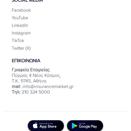
SOCIAL MEDIA
Facebook
YouTube
LinkedIn
Instagram
TikTok
Twitter (X)
ΕΠΙΚΟΙΝΩΝΙΑ
Γραφεία Εταιρείας
Πύρρας 4 Νέος Κόσμος,
Τ.Κ. 11745, Αθήνα
mail
: info@insurancemarket.gr
Τηλ:
210 324 5000