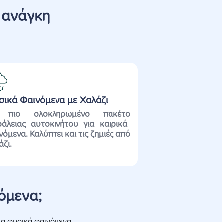
 ανάγκη
σικά Φαινόμενα με Χαλάζι
ο πιο
ολοκληρωμένο
πακέτο
φάλειας
αυτοκινήτου για
καιρικά
νόμενα.
Καλύπτει και
τις
ζημιές από
άζι
.
όμενα;
ια φυσικά φαινόμενα.