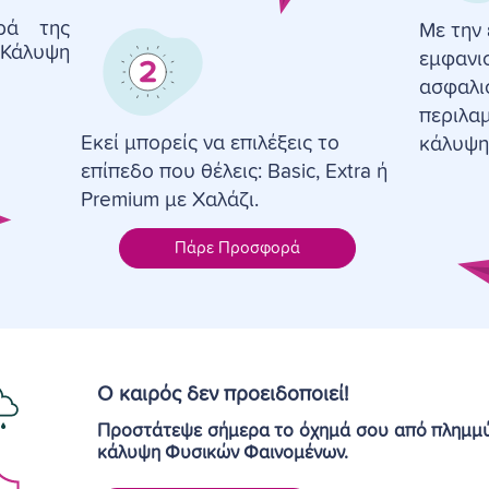
ρά της
Με την 
Κάλυψη
εμφανι
ασφαλι
περιλα
Εκεί μπορείς να επιλέξεις το
κάλυψη
επίπεδο που θέλεις: Basic, Extra ή
Premium με Χαλάζι.
Πάρε Προσφορά
Ο καιρός δεν προειδοποιεί!
Προστάτεψε
σήμερα
το όχημά σου από πλημμύ
κάλυψη Φυσικών Φαινομένων
.