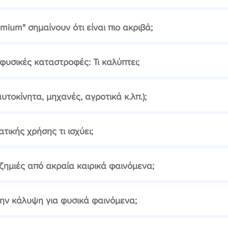
emium" σημαίνουν ότι είναι πιο ακριβά;
φυσικές καταστροφές: Τι καλύπτει;
τοκίνητα, μηχανές, αγροτικά κ.λπ.);
τικής χρήσης τι ισχύει;
ημιές από ακραία καιρικά φαινόμενα;
την κάλυψη για φυσικά φαινόμενα;