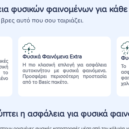
ια φυσικών φαινομένων για κάθε
 βρες αυτό που σου ταιριάζει.
Φυσικά Φαινόμενα Extra
Φυ
ικές
Η πιο
κλασική επιλογή για ασφάλεια
Τ
σική
αυτοκινήτου
με φυσικά φαινόμενα.
ασ
 το
Προσφέρει περισσότερη προστασία
φαι
μένο
από το
Basic
πα
κέτο
.
χαλ
ύπτει η ασφάλεια για φυσικά φαιν
ύπτουν ορισμένες φυσικές καταστροφές μέσα από την κάλυψη γ