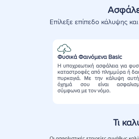
Ασφάλε
Επίλεξε επίπεδο κάλυψης και
Φυσικά Φαινόμενα Basic
Η υποχρεωτική ασφάλεια για φυσ
καταστροφές
από πλημμύρα ή δα
πυρκαγιά
.
Με την κάλυψη αυτή
όχημά σου είναι
ασφαλισ
σύμφωνα με τον νό
μο
.
Τι καλ
Οι ασφαλιστικές εταιρείες συνήθως καλ