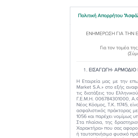
Πολιτική Απορρήτου​ "Ασφά
ΕΝΗΜΕΡΩΣΗ ΓΙΑ ΤΗΝ Ε
Για τον τομέα τ
(Σύμ
ΕΙΣΑΓΩΓΗ- ΑΡΜΟΔΙΟ
Η Εταιρεία μας με την επ
Market S.A.» στο εξής ανα
τις διατάξεις του Ελληνικο
Γ.Ε.Μ.Η. 006784301000, Α.
Νέος Κόσμος, Τ.Κ. 11745, ε
ασφαλιστικός πράκτορας μ
1056 και παρέχει νομίμως 
Στα πλαίσια, της δραστηρι
Χαρακτήρα» που σας αφορού
ή ταυτοποιήσιμο φυσικό πρ