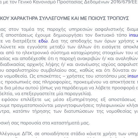
 με τον Γενικό Κανονισμό Προστασίας Δεδομένων 2016/679/ΕΕ 
ΚΟΥ ΧΑΡΑΚΤΗΡΑ ΣΥΛΛΕΓΟΥΜΕ ΚΑΙ ΜΕ ΠΟΙΟΥΣ ΤΡΟΠΟΥΣ
μας στον τομέα της παροχής υπηρεσιών ασφαλιστικής δια
εξ αποστάσεως έχουμε δημιουργήσει τον δικτυακό τόπο
ins
τε να διατρέξετε
εδώ
. Δια της αποδοχής των όρων χρήσης κ
ώνετε και εγγυάστε μεταξύ των άλλων ότι εισάγετε αποκλει
ται από το ηλεκτρονικό σύστημα καταχώρησης στοιχείων του 
κασίας και αποδέχεσθε ότι η παροχή ανακριβών ή/ και αναληθώ
 διαδικασίας αρχικής λήψης ή/ και ανανέωσης ισχύος ασφαλιστ
υ ασφαλιστηρίου συμβολαίου σας, καθώς και ότι δύναται αν
ο νομοθεσία. Ως επισκέπτες – χρήστες του ιστοτόπου μας
insu
ες προσωπικές σας πληροφορίες, προκειμένου να αποκτήσετε
ι δια μέσω αυτού (όπως για παράδειγμα να λάβετε προσφορά α
ελτία, να επεξεργαστείτε μία παραγγελία).
 εφόσον επιλέξετε ως μέσο εξυπηρέτησης εξ αποστάσεως 
νουμε πραγματοποιούνται μαγνητοφωνήσεις τηλεφωνικών κλήσ
ντρα, κατόπιν τήρησης των διατυπώσεων της νομοθεσίας γ
σική σας παρουσία στα καταστήματά μας.
υλλέγουμε ΔΠΧ, σε οποιαδήποτε στάδιο κάνετε χρήση των υπη