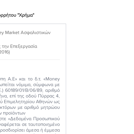
ορρήτου​ "Χρήμα"
 Market Ασφαλιστικών
 την Επεξεργασία
2016)
η Α.Ε» και το δ.τ. «Money
ωπείται νόμιμα, σύμφωνα με
.) 60189/01/Β/06/89, αριθμό
να, επί της οδού Πύρρας 4,
κού Επιμελητηρίου Αθηνών ως
ακτόρων με αριθμό μητρώου
ών προϊόντων
αστε «Δεδομένα Προσωπικού
ναφέρεται σε ταυτοποιημένο
ροσδιορίσει άμεσα ή έμμεσα