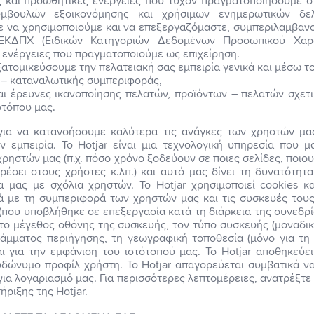
ς και προωθητικές ενέργειες που τυχόν πραγματοποιήσουμε στ
μβουλών εξοικονόμησης και χρήσιμων ενημερωτικών δε
 να χρησιμοποιούμε και να επεξεργαζόμαστε, συμπεριλαμβανο
ΚΔΠΧ (Ειδικών Κατηγοριών Δεδομένων Προσωπικού Χαρακ
 ενέργειες που πραγματοποιούμε ως επιχείρηση.
ξατομικεύσουμε την πελατειακή σας εμπειρία γενικά και μέσω τ
 – καταναλωτικής συμπεριφοράς,
και έρευνες ικανοποίησης πελατών, προϊόντων – πελατών σχετ
οτόπου μας.
για να κατανοήσουμε καλύτερα τις ανάγκες των χρηστών μας
ν εμπειρία. Το Hotjar είναι μια τεχνολογική υπηρεσία που
χρηστών μας (π.χ. πόσο χρόνο ξοδεύουν σε ποιες σελίδες, ποιο
 αρέσει στους χρήστες κ.λπ.) και αυτό μας δίνει τη δυνατότη
 μας με σχόλια χρηστών. Το Hotjar χρησιμοποιεί cookies κα
 με τη συμπεριφορά των χρηστών μας και τις συσκευές τους
(που υποβλήθηκε σε επεξεργασία κατά τη διάρκεια της συνεδρ
το μέγεθος οθόνης της συσκευής, τον τύπο συσκευής (μοναδικ
άμματος περιήγησης, τη γεωγραφική τοποθεσία (μόνο για τη
ι για την εμφάνιση του ιστότοπού μας. Το Hotjar αποθηκεύει
δώνυμο προφίλ χρήστη. Το Hotjar απαγορεύεται συμβατικά ν
ια λογαριασμό μας. Για περισσότερες λεπτομέρειες, ανατρέξτε
ήριξης της Hotjar.