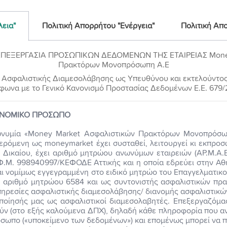
λεια"
Πολιτική Απορρήτου​ "Ενέργεια"
Πολιτική Απ
ΠΕΞΕΡΓΑΣΙΑ ΠΡΟΣΩΠΙΚΩΝ ΔΕΔΟΜΕΝΩΝ ΤΗΣ ΕΤΑΙΡΕΙΑΣ Money
Πρακτόρων Μονοπρόσωπη Α.Ε
ης Ασφαλιστικής Διαμεσολάβησης ως Υπευθύνου και εκτελούντος
φωνα με το Γενικό Κανονισμό Προστασίας Δεδομένων Ε.Ε. 679/
 ΝΟΜΙΚΟ ΠΡΟΣΩΠΟ
ωνυμία «Money Market Ασφαλιστικών Πρακτόρων Μονοπρόσωπ
φερόμενη ως moneymarket έχει συσταθεί, λειτουργεί κι εκπροσ
ύ Δικαίου, έχει αριθμό μητρώου ανωνύμων εταιρειών (ΑΡ.Μ.Α.Ε
Φ.Μ. 998940997/ΚΕΦΟΔΕ Αττικής και η οποία εδρεύει στην Αθή
ίναι νομίμως εγγεγραμμένη στο ειδικό μητρώο του Επαγγελματι
ε αριθμό μητρώου 6584 και ως συντονιστής ασφαλιστικών πρ
υπηρεσίες ασφαλιστικής διαμεσολάβησης/ διανομής ασφαλιστικ
οποίησής μας ως ασφαλιστικοί διαμεσολαβητές. Επεξεργαζόμ
ν (στο εξής καλούμενα ΔΠΧ), δηλαδή κάθε πληροφορία που α
όσωπο («υποκείμενο των δεδομένων») και επομένως μπορεί να π