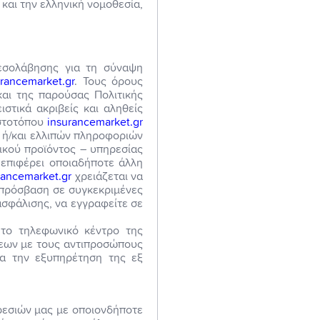
και την ελληνική νομοθεσία,
μεσολάβησης για τη σύναψη
urancemarket.gr
. Τους όρους
αι της παρούσας Πολιτικής
στικά ακριβείς και αληθείς
ιστοτόπου
insurancemarket.gr
ν ή/και ελλιπών πληροφοριών
ικού προϊόντος – υπηρεσίας
 επιφέρει οποιαδήποτε άλλη
rancemarket.gr
χρειάζεται να
 πρόσβαση σε συγκεκριμένες
σφάλισης, να εγγραφείτε σε
το τηλεφωνικό κέντρο της
εων με τους αντιπροσώπους
ια την εξυπηρέτηση της εξ
ρεσιών μας με οποιονδήποτε