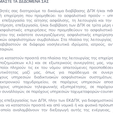
ΜΑΣΤΕ ΤΑ ΔΕΔΟΜΕΝΑ ΣΑΣ
βητές σας διατηρούμε το δικαίωμα διαβίβασης ΔΠΧ ή/και πι
ή επιχείρηση που προμηθεύει το ασφαλιστικό προϊόν – υ
επεξεργασία της αίτησης ασφάλισης, τη λειτουργία και την
τήρηση, επεξεργασία, ή/και διαβίβαση των ΔΠΧ σε τρίτα μέρη ε
σφαλιστικές επιχειρήσεις που προμηθεύουν το ασφαλιστικό 
ήτου της εκάστοτε συνεργαζόμενης ασφαλιστικής επιχείρησης 
κών ασφαλιστηρίων συμβολαίων. Στα πλαίσια της λειτουργίας
αβιβαστούν σε διάφορα νοσηλευτικά ιδρύματα, ιατρούς, αν
ταιριών.
να καταστούν προσιτά στα πλαίσια της λειτουργίας της επιχεί
ποζημιώσεων κ.λ.) και σε εξωτερικούς συνεργάτες μας, νο
ποίοι πληρούν τις εκ του νόμου απαιτούμενες προϋποθέσει
ευτικότητας μαζί μας, όπως για παράδειγμα σε συνεργ
όχους υπηρεσιών διαδικτυακών ασφαλιστικών συστημάτων
εκτρονικού ταχυδρομείου, σε παρόχους υπηρεσιών αποσ
χους υπηρεσιών τηλεφωνικής εξυπηρέτησης, σε παρόχου
ών συναλλαγών, σε παρόχους υπηρεσιών ταχυμεταφορών-courier 
ης επεξεργασίας των ΔΠΧ, πλην των ΕΚΔΠΧ, για διαφημιστικο
και να καταστούν προσιτά και από νομικά ή και φυσικά πρόσωπ
 οποία αναλαμβάνουν την διεξαγωγή αυτής της ενέργειας,