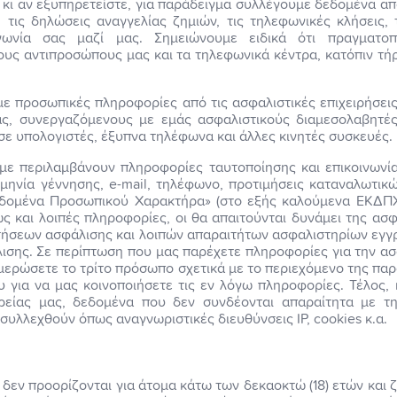
ι αν εξυπηρετείστε, για παράδειγμα συλλέγουμε δεδομένα από
, τις δηλώσεις αναγγελίας ζημιών, τις τηλεφωνικές κλήσεις,
νωνία σας μαζί μας. Σημειώνουμε ειδικά ότι πραγματοπ
υς αντιπροσώπους μας και τα τηλεφωνικά κέντρα, κατόπιν τ
με προσωπικές πληροφορίες από τις ασφαλιστικές επιχειρήσει
ας, συνεργαζόμενους με εμάς ασφαλιστικούς διαμεσολαβητές
σε υπολογιστές, έξυπνα τηλέφωνα και άλλες κινητές συσκευές.
ε περιλαμβάνουν πληροφορίες ταυτοποίησης και επικοινωνία
ομηνία γέννησης, e-mail, τηλέφωνο, προτιμήσεις καταναλωτι
Δεδομένα Προσωπικού Χαρακτήρα» (στο εξής καλούμενα ΕΚΔΠΧ
ώς και λοιπές πληροφορίες, οι θα απαιτούνται δυνάμει της ασφ
τήσεων ασφάλισης και λοιπών απαραιτήτων ασφαλιστηρίων εγγρ
λισης. Σε περίπτωση που μας παρέχετε πληροφορίες για την ασ
μερώσετε το τρίτο πρόσωπο σχετικά με το περιεχόμενο της πα
ου για να μας κοινοποιήσετε τις εν λόγω πληροφορίες. Τέλος,
ιρείας μας, δεδομένα που δεν συνδέονται απαραίτητα με τ
συλλεχθούν όπως αναγνωριστικές διευθύνσεις IP, cookies κ.α.
 δεν προορίζονται για άτομα κάτω των δεκαοκτώ (18) ετών και