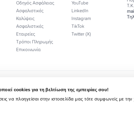
Πύ
Οδηγός Ασφάλειας
YouTube
Τ.Κ
Ασφαλιστικές
LinkedIn
mai
Τηλ
Καλύψεις
Instagram
Ασφαλιστικές
TikTok
Εταιρείες
Twitter (X)
Τρόποι Πληρωμής
Επικοινωνία
ποιεί cookies για τη βελτίωση της εμπειρίας σου!
εις να πλοηγείσαι στην ιστοσελίδα μας τότε συμφωνείς με την
ή Ενημέρωση
Κωδ. Δεοντ/γίας Ηλ Εμπ.
Πολιτική Αιτιάσεων
Ενημέρωση Υποψηφίων Εργαζομένων