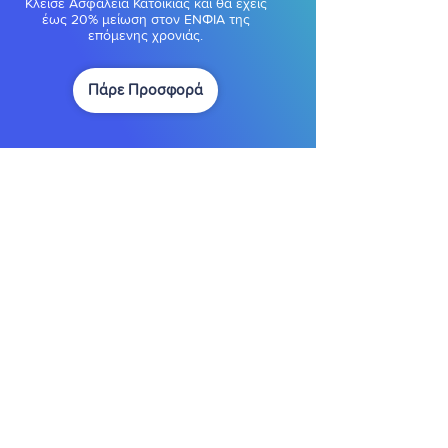
Κλείσε Ασφάλεια Κατοικίας και θα έχεις
έως 20% μείωση στον ΕΝΦΙΑ της
επόμενης χρονιάς.
Πάρε Προσφορά