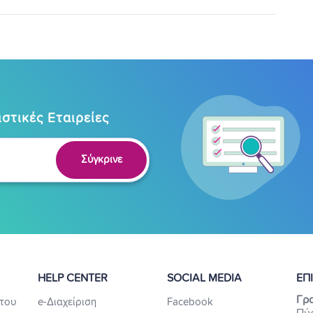
στικές Εταιρείες
Σύγκρινε
HELP CENTER
SOCIAL MEDIA
ΕΠ
Γρα
του
e-Διαχείριση
Facebook