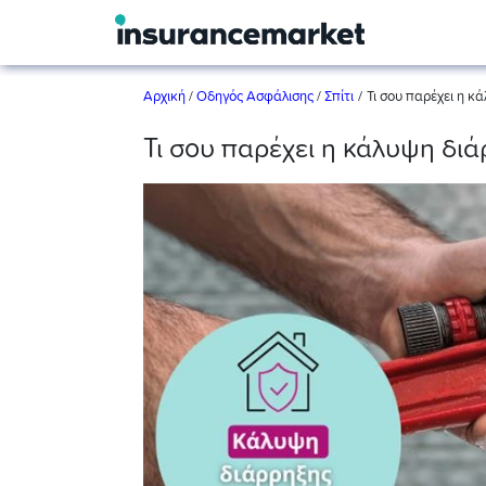
/
Αρχική
/
Οδηγός Ασφάλισης
/
Σπίτι
Τι σου παρέχει η 
Τι σου παρέχει η κάλυψη δ