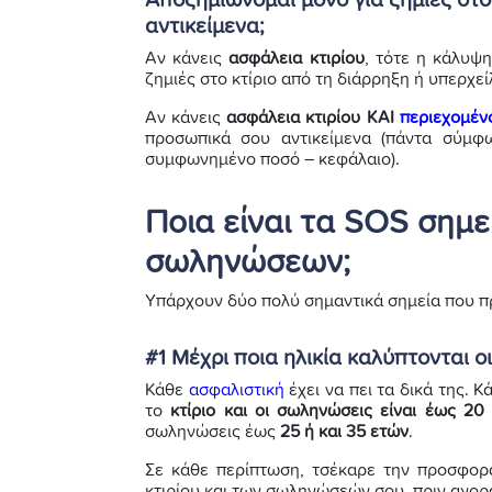
Αποζημιώνομαι μόνο για ζημιές στο
αντικείμενα;
Αν κάνεις
ασφάλεια κτιρίου
, τότε η κάλυψ
ζημιές στο κτίριο από τη διάρρηξη ή υπερχ
Αν κάνεις
ασφάλεια κτιρίου ΚΑΙ
περιεχομέν
προσωπικά σου αντικείμενα (πάντα σύμφ
συμφωνημένο ποσό – κεφάλαιο).
Ποια είναι τα SOS σημ
σωληνώσεων;
Υπάρχουν δύο πολύ σημαντικά σημεία που π
#1 Μέχρι ποια ηλικία καλύπτονται 
Κάθε
ασφαλιστική
έχει να πει τα δικά της.
το
κτίριο και οι σωληνώσεις είναι έως 20
σωληνώσεις έως
25 ή και 35 ετών
.
Σε κάθε περίπτωση, τσέκαρε την προσφορά
κτιρίου και των σωληνώσεών σου, πριν αγορ