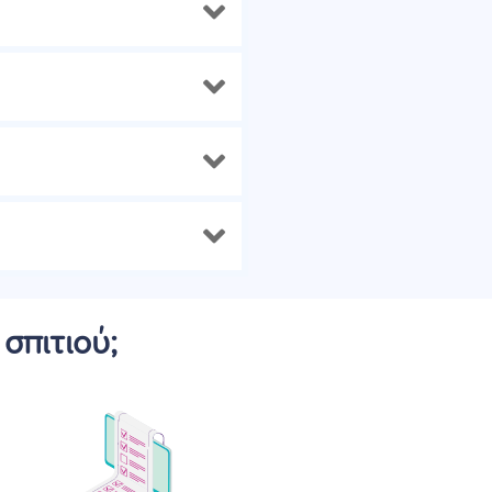
σπιτιού;