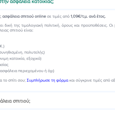
στην ασφάλεια κατοικίας;
ις
ασφάλεια σπιτιού online
σε τιμές από
1,09€/τ.μ. ανά έτος.
ει δική της τιμολογιακή πολιτική, όρους και προϋποθέσεις. Ο
ιας σπιτιού είναι:
Κ.)
συνηθισμένη, πολυτελής)
νιμη κατοικία, εξοχικό)
σίας
 ασφάλεια περιεχομένου ή όχι)
ια το σπίτι σου;
Συμπλήρωσε τη φόρμα
και σύγκρινε τιμές από αξ
άλεια σπιτιού;