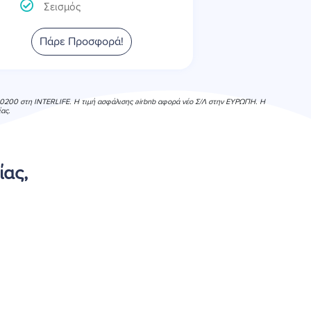
Σεισμός
Πάρε Προσφορά!
τκ 20200 στη INTERLIFE. Η τιμή ασφάλισης airbnb αφορά νέο Σ/Λ στην ΕΥΡΩΠΗ. Η
ας.
ίας,