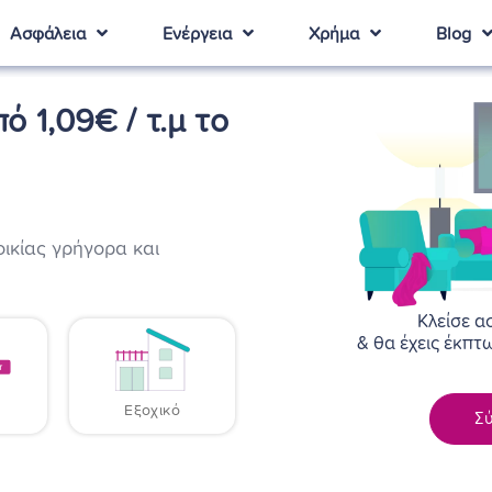
Ασφάλεια
Ενέργεια
Χρήμα
Blog
ό 1,09€ / τ.μ το
ικίας γρήγορα και
Κλείσε α
& θα έχεις έκπ
Εξοχικό
Σύ