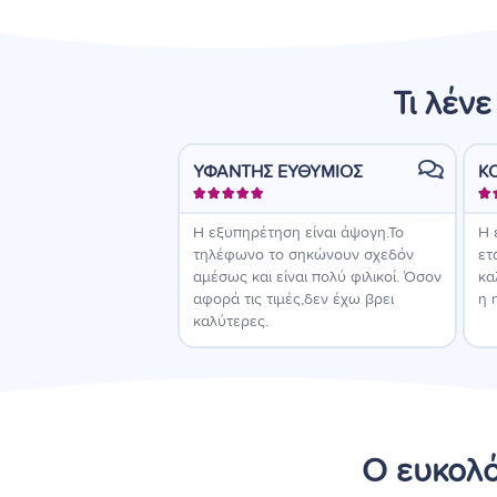
Τι λέν
ΥΦΑΝΤΗΣ ΕΥΘΥΜΙΟΣ
Κ






Η εξυπηρέτηση είναι άψογη.Το
Η 
τηλέφωνο το σηκώνουν σχεδόν
ετ
αμέσως και είναι πολύ φιλικοί. Όσον
κα
αφορά τις τιμές,δεν έχω βρει
η 
καλύτερες.
Ο ευκολό