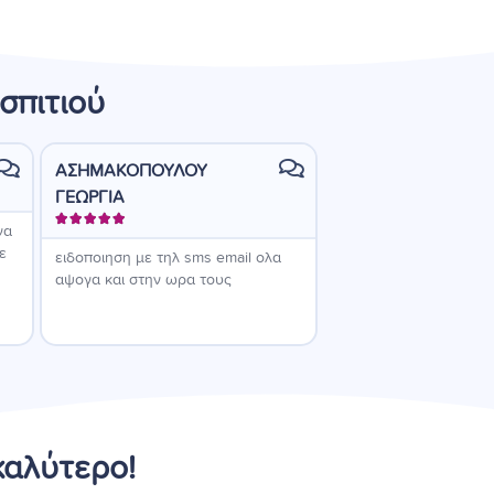
σπιτιού
ΑΣΗΜΑΚΟΠΟΥΛΟΥ
ΣΑΜΠΑΝΗ ΣΟΦΙΑ





ΓΕΩΡΓΙΑ





να
Φοβερή εξυπηρέτηση, 
ε
όσοι συνομίλησα, με 
ειδοποιηση με τηλ sms email ολα
με κατατόπισαν να επι
αψογα και στην ωρα τους
καλύτερο για μένα. Ε
πολύ!
καλύτερο!