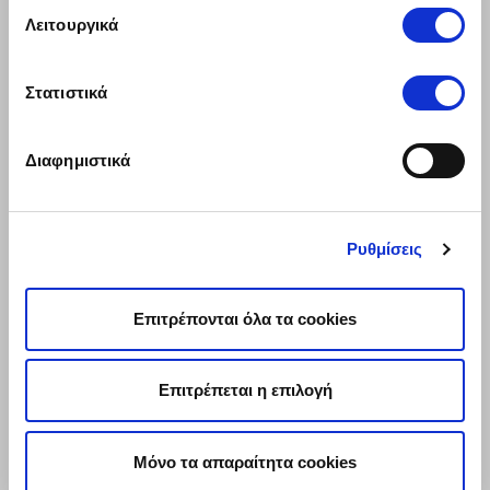
Λειτουργικά
Εξοχική Κατοικία
Στατιστικά
Βραχυχρόνια Μίσθωση
Είδος Κατοικίας
Διαφημιστικά
Διαμέρισμα
Μονοκατοικία
Ρυθμίσεις
Μεζονέτα
Επιτρέπονται όλα τα cookies
Σύγκριση προσφορών
Επιτρέπεται η επιλογή
Μόνο τα απαραίτητα cookies
Copyright © 2026 insurancemarket.gr |
Πολιτική
Όροι
Πολιτική
Version: d30d1df
Απορρήτου
Χρήσης
Cookies