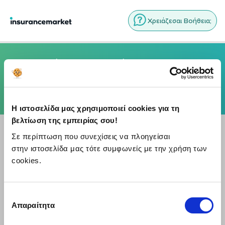
Χρειάζεσαι Βοήθεια;
Ας ξεκινήσουμε τη σύγκριση
Ιδιότητα & Κατοικία
Η ιστοσελίδα μας χρησιμοποιεί cookies για τη
βελτίωση της εμπειρίας σου!
Ιδιότητα
Σε περίπτωση που συνεχίσεις να πλοηγείσαι
Ιδιοκτήτης
στην ιστοσελίδα μας τότε συμφωνείς με την χρήση των
Ενοικιαστής
cookies.
Χρήση Ακινήτου
Κύρια Κατοικία
Επιλογή
Απαραίτητα
συγκατάθεσης
Μακροχρόνια Μίσθωση