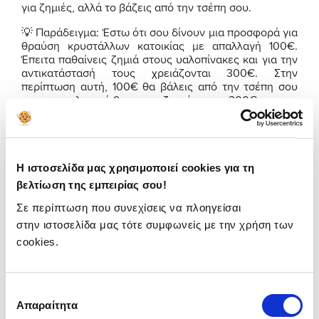
για ζημιές, αλλά το βάζεις από την τσέπη σου.
💡 Παράδειγμα: Έστω ότι σου δίνουν μια προσφορά για
θραύση κρυστάλλων κατοικίας με απαλλαγή 100€.
Έπειτα παθαίνεις ζημιά στους υαλοπίνακες και για την
αντικατάστασή τους χρειάζονται 300€. Στην
περίπτωση αυτή, 100€ θα βάλεις από την τσέπη σου
και η ασφαλιστική θα σε αποζημιώσει για 200€.
Για την απαλλαγή στη θραύση κρυστάλλων μπορεί να
ισχύουν τα εξής:
Κάποιες ασφαλιστικές δεν έχουν καθόλου
Η ιστοσελίδα μας χρησιμοποιεί cookies για τη
απαλλαγή, που σημαίνει ότι σε αποζημιώνουν
βελτίωση της εμπειρίας σου!
από το πρώτο ευρώ της καλυπτόμενης ζημιάς.
Σε περίπτωση που συνεχίσεις να πλοηγείσαι
Άλλες εταιρείες έχουν σαν απαλλαγή ένα
στην ιστοσελίδα μας τότε συμφωνείς με την χρήση των
ποσοστό, π.χ. 5% επί της ζημιάς.
cookies.
Υπάρχουν και εταιρείες που έχουν συγκεκριμένο
ποσό απαλλαγής, π.χ. 100€.
Επιλογή
Απαραίτητα
Ποιες είναι οι εξαιρέσεις;
συγκατάθεσης