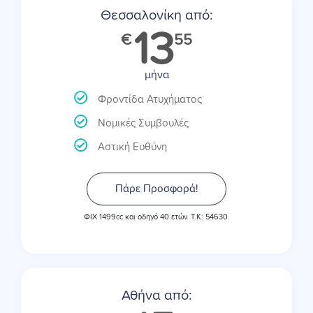
Θεσσαλονίκη από:
13
€
55
μήνα
Φροντίδα Ατυχήματος
Νομικές Συμβουλές
Αστική Ευθύνη
Πάρε Προσφορά!
ΦΙΧ 1499cc και οδηγό 40 ετών. Τ.Κ: 54630.
Αθήνα από: