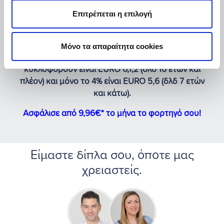
Επιτρέπεται η επιλογή
Μόνο τα απαραίτητα cookies
Στην Ελλάδα το 65% τον Φορτηγών που
κυκλοφορούν είναι EURO 0,1,2 (δλδ 16 ετών και
πλέον) και μόνο το 4% είναι EURO 5,6 (δλδ 7 ετών
και κάτω).
Ασφάλισε από 9,96€* το μήνα το φορτηγό σου!
Είμαστε δίπλα σου, όποτε μας
χρειαστείς.