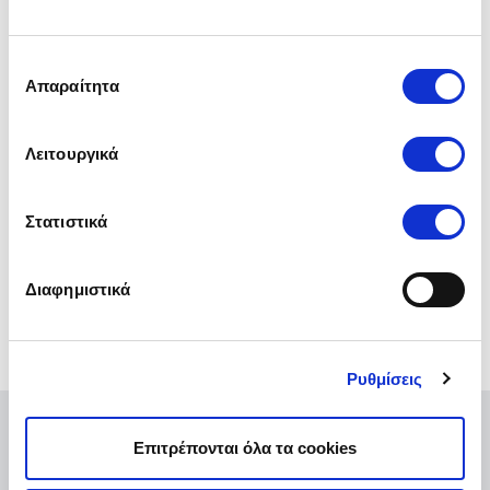
Οδική Βοήθεια
Παρέχεται οδική βοήθεια λόγω ακινητοποίησης του
Επιλογή
οχήματος από τροχαίο ατύχημα, μηχανική ή
Απαραίτητα
συγκατάθεσης
ηλεκτρολογική βλάβη.
Λειτουργικά
Στατιστικά
Νομική Προστασία
Καλύπτονται οι δαπάνες για την προστασία των έννομων
συμφερόντων του ασφαλισμένου, εφόσον είναι αναγκαία.
Διαφημιστικά
Πάρε Προσφορά!
Ρυθμίσεις
Επιτρέπονται όλα τα cookies