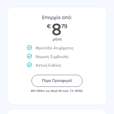
Επαρχία από:
8
€
79
μήνα
Φροντίδα Ατυχήματος
Νομικές Συμβουλές
Αστική Ευθύνη
Πάρε Προσφορά!
ΦΙΧ 1499cc και οδηγό 40 ετών. Τ.Κ: 83100.