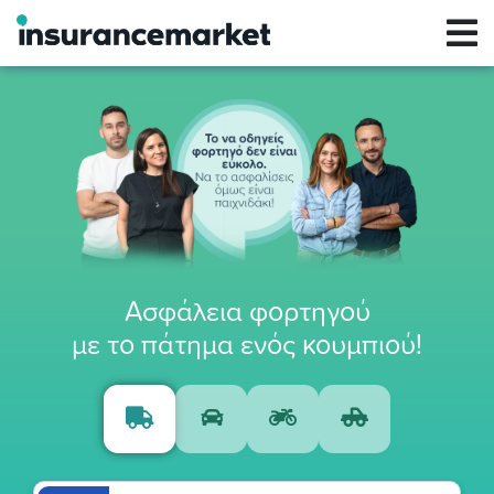
Ασφάλεια φορτηγού
με το πάτημα ενός κουμπιού!