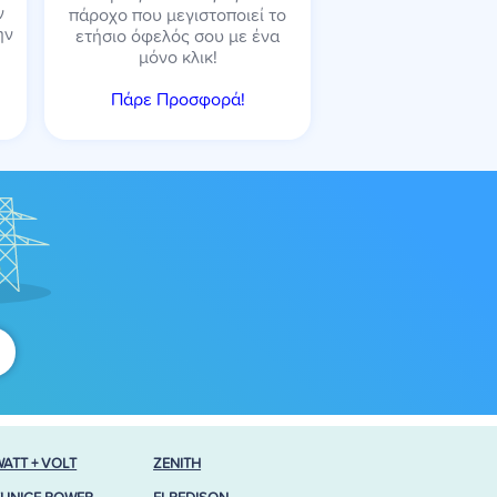
ν
πάροχο που μεγιστοποιεί το
ην
ετήσιο όφελός σου με ένα
μόνο κλικ!
Πάρε Προσφορά!
WATT + VOLT
ZENITH