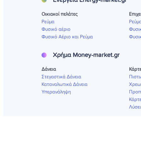
Ενέργεια Energy-market.gr
Οικιακοί πελάτες
Επιχε
Ρεύμα
Ρεύμ
Φυσικό αέριο
Φυσικ
Φυσικό Αέριο και Ρεύμα
Φυσικ
Χρήμα Money-market.gr
Δάνεια
Κάρτ
Στεγαστικά Δάνεια
Πιστω
Καταναλωτικά Δάνεια
Χρεω
Υπερανάληψη
Προπ
Κάρτε
Λύσε