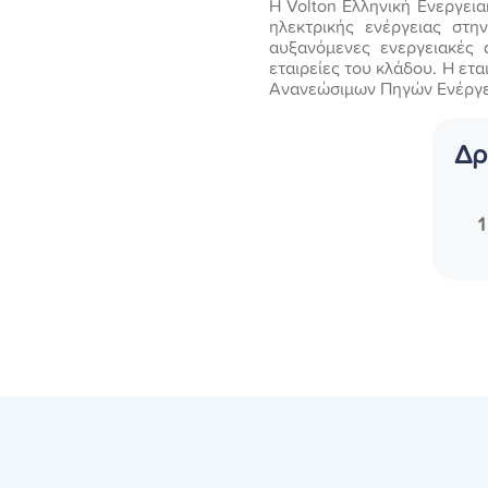
Η Volton Ελληνική Ενεργεια
ηλεκτρικής ενέργειας στη
αυξανόμενες ενεργειακές α
εταιρείες του κλάδου. H ετ
Ανανεώσιμων Πηγών Ενέργει
Δρ