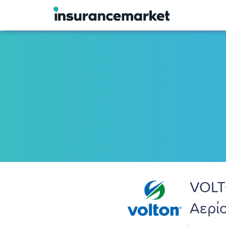
VOLT
Αερί