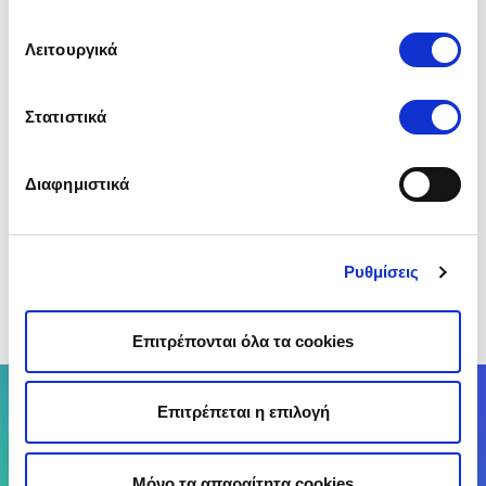
Λειτουργικά
Στατιστικά
Διαφημιστικά
Αυτοκίνητα Εγχώρια ή Εισαγωγής: Τι να προσέξεις;
Ρυθμίσεις
«
1
…
6
7
8
Επιτρέπονται όλα τα cookies
Σύγκρινε έως 25 Ασφαλιστικές Εταιρείες
Επιτρέπεται η επιλογή
Σύγκρινε
Μόνο τα απαραίτητα cookies