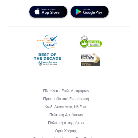
Πλ. Ηλεκτ. Επιλ. Διαφορών
Προσυμβατική Ενημέρωση
Κωδ. Δεοντ/γίας Ηλ Εμπ.
Πολιτική Αιτιάσεων
Πολιτική Απορρήτου
Όροι Χρήσης