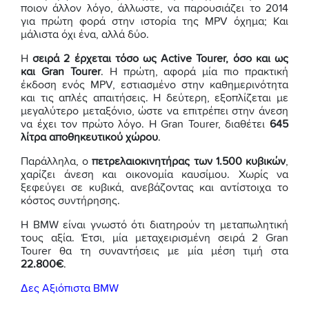
ποιον άλλον λόγο, άλλωστε, να παρουσιάζει το 2014
για πρώτη φορά στην ιστορία της MPV όχημα; Και
μάλιστα όχι ένα, αλλά δύο.
Η
σειρά 2 έρχεται τόσο ως Active Tourer, όσο και ως
και Gran Tourer
. Η πρώτη, αφορά μία πιο πρακτική
έκδοση ενός MPV, εστιασμένο στην καθημερινότητα
και τις απλές απαιτήσεις. Η δεύτερη, εξοπλίζεται με
μεγαλύτερο μεταξόνιο, ώστε να επιτρέπει στην άνεση
να έχει τον πρώτο λόγο. Η Gran Tourer, διαθέτει
645
λίτρα αποθηκευτικού χώρου
.
Παράλληλα, ο
πετρελαιοκινητήρας των 1.500 κυβικών
,
χαρίζει άνεση και οικονομία καυσίμου. Χωρίς να
ξεφεύγει σε κυβικά, ανεβάζοντας και αντίστοιχα το
κόστος συντήρησης.
Η BMW είναι γνωστό ότι διατηρούν τη μεταπωλητική
τους αξία. Έτσι, μία μεταχειρισμένη σειρά 2 Gran
Tourer θα τη συναντήσεις με μία μέση τιμή στα
22.800€
.
Δες Αξιόπιστα BMW