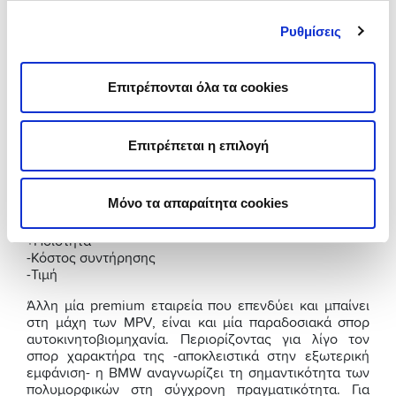
Στην αγορά των μεταχειρισμένων αυτοκινήτων, το
Ρυθμίσεις
Volkswagen Sharan υπολογίζεται με μέσο όρο στα
15.700€
στη
Facelift
έκδοσή του.
Επιτρέπονται όλα τα cookies
Δες Ελεγμένα Volkswagen
6. BMW Σειρά 2 Gran Tourer
Επιτρέπεται η επιλογή
(2014-σήμερα)
Μόνο τα απαραίτητα cookies
+Εμφάνιση
+Εσωτερικό
+Ποιότητα
-Κόστος συντήρησης
-Τιμή
Άλλη μία premium εταιρεία που επενδύει και μπαίνει
στη μάχη των MPV, είναι και μία παραδοσιακά σπορ
αυτοκινητοβιομηχανία. Περιορίζοντας για λίγο τον
σπορ χαρακτήρα της -αποκλειστικά στην εξωτερική
εμφάνιση- η BMW αναγνωρίζει τη σημαντικότητα των
πολυμορφικών στη σύγχρονη πραγματικότητα. Για