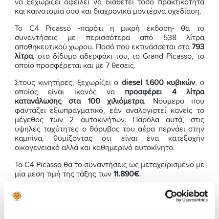
να ξεχωρίζει οφείλει να διαθέτει τόσο πρακτικότητα
και καινοτομία όσο και διαχρονικά μοντέρνα σχεδίαση.
Το C4 Picasso -παρότι η μικρή έκδοση- θα το
συναντήσεις με περισσότερα από 538 λίτρα
αποθηκευτικού χώρου. Ποσό που εκτινάσσεται στα
793
λίτρα
, στο δίδυμο αδερφάκι του, το Grand Picasso, το
οποίο προσφέρεται και με 7 θέσεις.
Στους κινητήρες, ξεχωρίζει ο
diesel 1.600 κυβικών
, ο
οποίος είναι ικανός να
προσφέρει 4 λίτρα
κατανάλωσης στα 100 χιλιόμετρα
. Νούμερο που
φαντάζει εξωπραγματικό, εάν αναλογιστεί κανείς το
μέγεθος των 2 αυτοκινήτων. Παρόλα αυτά, στις
υψηλές ταχύτητες ο θόρυβος του αέρα περνάει στην
καμπίνα, θυμίζοντας ότι είναι ένα κατεξοχήν
οικογενειακό αλλά και καθημερινό αυτοκίνητο.
Το C4 Picasso θα το συναντήσεις ως μεταχειρισμένο με
μία μέση τιμή της τάξης των
11.890€
.
Δες Πιστοποιημένα Citroen