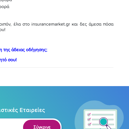
σφορά
Λοιπόν, έλα στο insurancemarket.gr και δες άμεσα πόσα
ου!
η της άδειας οδήγησης;
ητό σου!
στικές Εταιρείες
Σύγκρινε