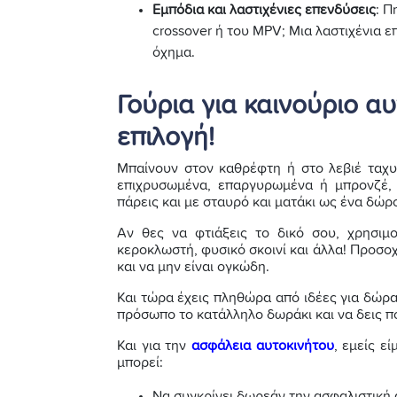
Εμπόδια και λαστιχένιες επενδύσεις
: Π
crossover ή του MPV; Μια λαστιχένια 
όχημα.
Γούρια για καινούριο α
επιλογή!
Μπαίνουν στον καθρέφτη ή στο λεβιέ ταχυτ
επιχρυσωμένα, επαργυρωμένα ή μπρονζέ, 
πάρεις και με σταυρό και ματάκι ως ένα δώρο
Αν θες να φτιάξεις το δικό σου, χρησιμο
κεροκλωστή, φυσικό σκοινί και άλλα! Προσο
και να μην είναι ογκώδη.
Και τώρα έχεις πληθώρα από ιδέες για δώρα
πρόσωπο το κατάλληλο δωράκι και να δεις πο
Και για την
ασφάλεια αυτοκινήτου
, εμείς ε
μπορεί:
Να συγκρίνει δωρεάν την ασφαλιστική