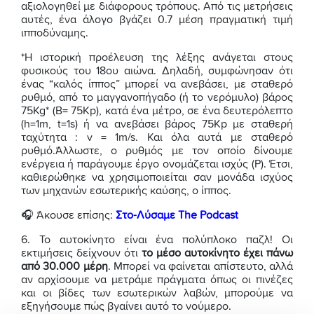
αξιολογηθεί με διάφορους τρόπους. Από τις μετρήσεις
αυτές, ένα άλογο βγάζει 0.7 μέση πραγματική τιμή
ιπποδύναμης.
*Η ιστορική προέλευση της λέξης ανάγεται στους
φυσικούς του 18ου αιώνα. Δηλαδή, συμφώνησαν ότι
ένας “καλός ίππος” μπορεί να ανεβάσει, με σταθερό
ρυθμό, από το μαγγανοπήγαδο (ή το νερόμυλο) βάρος
75Kg* (Β= 75Κp), κατά ένα μέτρο, σε ένα δευτερόλεπτο
(h=1m, t=1s) ή να ανεβάσει βάρος 75Kp με σταθερή
ταχύτητα : v = 1m/s. Και όλα αυτά με σταθερό
ρυθμό.Άλλωστε, ο ρυθμός με τον οποίο δίνουμε
ενέργεια ή παράγουμε έργο ονομάζεται ισχύς (Ρ). Έτσι,
καθιερώθηκε να χρησιμοποιείται σαν μονάδα ισχύος
των μηχανών εσωτερικής καύσης, ο ίππος.
🎧 Άκουσε επίσης:
Στο-Λύσαμε The Podcast
6. Το αυτοκίνητο είναι ένα πολύπλοκο παζλ! Οι
εκτιμήσεις δείχνουν ότι
το μέσο αυτοκίνητο έχει πάνω
από 30.000 μέρη
. Μπορεί να φαίνεται απίστευτο, αλλά
αν αρχίσουμε να μετράμε πράγματα όπως οι πινέζες
και οι βίδες των εσωτερικών λαβών, μπορούμε να
εξηγήσουμε πώς βγαίνει αυτό το νούμερο.