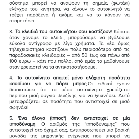
σύστημα μπορεί να ανάψουν τη σημαία (φωτάκι)
ελέγχου του κινητήρα, να κάνουν το αυτοκίνητό να
τρέχει παράξενα ή ακόμα και να το κάνουν να
σταματήσει.
3.
Τα κλειδιά του αυτοκινήτου σου κοστίζουν
! Κάποτε
όταν χάναμε το κλειδί, μπορούσαμε να βγάλουμε
εύκολα αντίγραφο με λίγα χρήματα. Τα νέα όμως
τηλεχειριστήρια κοστίζουν πολύ περισσότερο από τις
παραδοσιακές κλειδαριές – από 50 έως και πάνω από
100 ευρώ – κάτι που πολλοί από εμάς το μαθαίνουμε
οταν χρειαστεί να τα αντικαταστήσουμε.
4.
Το αυτοκίνητο απαιτεί μόνο ελάχιστη ποσότητα
καυσίμου για να πάρει μπρος
.Οι ειδικοί έχουν
διαπιστώσει ότι το μέσο αυτοκίνητο χρειάζεται
περίπου μισή ουγγιά βενζίνης για να ξεκινήσει. Αυτό
μεταφράζεται σε ποσότητα που αντιστοιχεί σε μισό
σφηνάκι!
5.
Ένα άλογο (ίππος*) δεν αντιστοιχεί σε μία
ιπποδύναμη
. Ο αριθμός της “ιπποδύναμης” που
αντιστοιχεί στο όχημά σας, αντιπροσωπεύει μια βασική
μονάδα της μηχανικής ενέργειας που μπορεί να