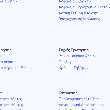
εια Jet Ski
Ασφάλεια Εξοχικού
Ασφάλεια Περιεχομένου Κατοικ
Αστική Ευθυνη Ιδιοκτητών
Βραχυχρόνιας Μίσθωσης
ιρήσεις
Συχνές Ερωτήσεις
α
Ρεύμα - Φυσικό Αέριο
ό αέριο
Ορολογία
ό Αέριο και Ρεύμα
Χρήσιμα Τηλέφωνα
ες
Καταθέσεις
τικές Κάρτες
Προθεσμιακές Καταθέσεις
στικές Κάρτες
Λογαριασμοί Αποταμίευσης