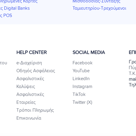
ληρωμένες Κάρτες
Μισθοδοσίας-Σύνταξης
ς Digital Banks
Ταμιευτηρίου-Τρεχούμενοι
ις POS
HELP CENTER
SOCIAL MEDIA
ΕΠ
Γρα
του
e-Διαχείριση
Facebook
Πύ
Οδηγός Ασφάλειας
YouTube
Τ.Κ
Ασφαλιστικές
LinkedIn
mai
Τηλ
Καλύψεις
Instagram
Ασφαλιστικές
TikTok
Εταιρείες
Twitter (X)
Τρόποι Πληρωμής
Επικοινωνία