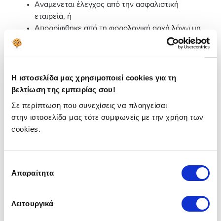
Αναμένεται έλεγχος από την ασφαλιστική
εταιρεία, ή
Απορρίφθηκε από τη φορολογική αρχή λόγω μη
πλήρωσης των προϋποθέσεων.
Μέχρι πότε είναι η
Η ιστοσελίδα μας χρησιμοποιεί cookies για τη
προθεσμία για τη μείωση
βελτίωση της εμπειρίας σου!
ΕΝΦΙΑ;
Σε περίπτωση που συνεχίσεις να πλοηγείσαι
στην ιστοσελίδα μας τότε συμφωνείς με την χρήση των
📅Η μείωση του ΕΝΦΙΑ χορηγείται μέσω υποβολής
cookies.
αίτησης, την οποία μπορείς να κάνεις έως τις
16/2/2026.
Η μείωση του ΕΝΦΙΑ θα χορηγηθεί με την πρώτη
Επιλογή
κεντρική εκκαθάρισή του, όταν δηλαδή προχωρήσεις
Απαραίτητα
συγκατάθεσης
στην έκδοση εκκαθαριστικού, κάνεις και την
εκτύπωση
ΕΝΦΙΑ
, για να δεις τελικά το ποσό που οφείλεις.
Λειτουργικά
Τι πρέπει να προσέξω για να