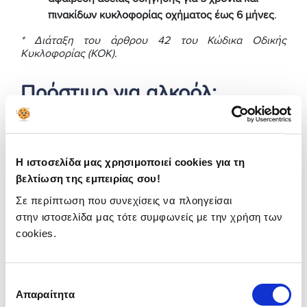
πινακίδων κυκλοφορίας οχήματος έως 6 μήνες
.
* Διάταξη του άρθρου 42 του Κώδικα Οδικής
Κυκλοφορίας (ΚΟΚ).
Πρόστιμο για αλκοόλ:
Επηρεάζει την ασφάλεια
αυτοκινήτου;
Η ιστοσελίδα μας χρησιμοποιεί cookies για τη
Οι παραπάνω βαθμοί ποινής ή αλλιώς πόντοι
βελτίωση της εμπειρίας σου!
διπλώματος, δεν επηρεάζουν τα ασφάλιστρα. Οι
ασφαλιστικές εταιρείες έχουν ένα άλλο σύστημα
Σε περίπτωση που συνεχίσεις να πλοηγείσαι
βαθμολόγησης, το Bonus Malus, με το οποίο
στην ιστοσελίδα μας τότε συμφωνείς με την χρήση των
βαθμολογούν τους οδηγούς. Οπότε, εάν δεν θες να σε
αξιολογήσουν ως «κακό» οδηγό οι ασφαλιστικές,
cookies.
μπορείς να επιλέξεις ένα πακέτο ασφάλειας που να
περιλαμβάνει την προστασία
Bonus Malus
.
Επιλογή
Στατιστικά στοιχεία σχετικά
Απαραίτητα
συγκατάθεσης