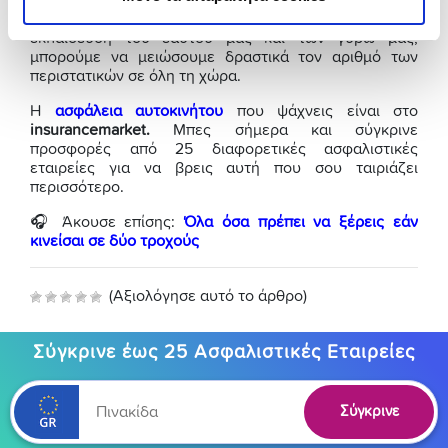
ζήτημα που μπορεί να έχει τραγικές συνέπειες. Τα
καλά νέα είναι ότι με τη λήψη μέτρων για την
εκπαίδευση του εαυτού μας και των γύρω μας,
μπορούμε να μειώσουμε δραστικά τον αριθμό των
περιστατικών σε όλη τη χώρα.
Η
ασφάλεια αυτοκινήτου
που ψάχνεις είναι στο
insurancemarket.
Μπες σήμερα και σύγκρινε
προσφορές από 25 διαφορετικές ασφαλιστικές
εταιρείες για να βρεις αυτή που σου ταιριάζει
περισσότερο.
🎧 Άκουσε επίσης:
Όλα όσα πρέπει να ξέρεις εάν
κινείσαι σε δύο τροχούς
(Αξιολόγησε αυτό το άρθρο)
Σύγκρινε έως 25 Ασφαλιστικές Εταιρείες
Σύγκρινε