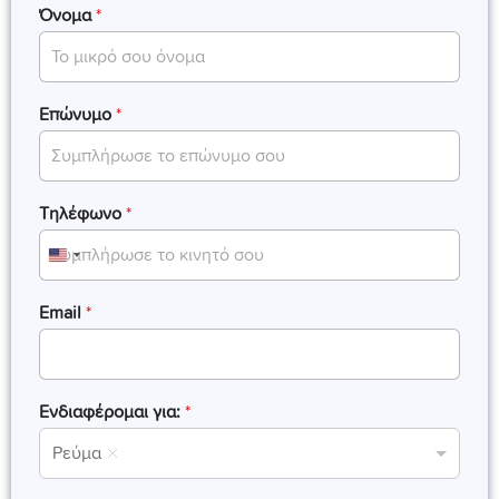
Όνομα
*
Επώνυμο
*
Τηλέφωνο
*
U
n
Email
*
i
t
e
d
Ενδιαφέρομαι για:
*
S
t
Ρεύμα
a