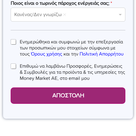
t
Ποιος είναι ο τωρινός πάροχος ενέργειάς σας;
*
e
Κανένας/Δεν γνωρίζω
s
+
1
Σ
Ενημερώθηκα και συμφωνώ με την επεξεργασία
υ
των προσωπικών μου στοιχείων σύμφωνα με
ν
τους
Όρους χρήσης
και την
Πολιτική Απορρήτου
α
ί
N
Επιθυμώ να λαμβάνω Προσφορές, Ενημερώσεις
ν
e
& Συμβουλές για τα προϊόντα & τις υπηρεσίες της
ε
w
Money Market AE, στο email μου
σ
s
η
l
*
e
ΑΠΟΣΤΟΛΗ
t
t
e
r