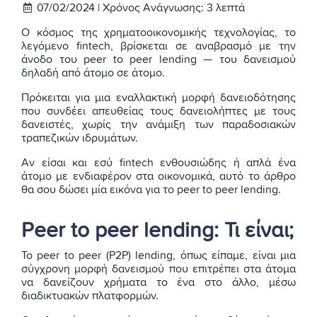
07/02/2024 |
Χρόνος Ανάγνωσης:
3
λεπτά
Ο κόσμος της χρηματοοικονομικής τεχνολογίας, το
λεγόμενο fintech, βρίσκεται σε αναβρασμό με την
άνοδο του peer to peer lending — του δανεισμού
δηλαδή από άτομο σε άτομο.
Πρόκειται για μια εναλλακτική μορφή δανειοδότησης
που συνδέει απευθείας τους δανειολήπτες με τους
δανειστές, χωρίς την ανάμιξη των παραδοσιακών
τραπεζικών ιδρυμάτων.
Αν είσαι και εσύ fintech ενθουσιώδης ή απλά ένα
άτομο με ενδιαφέρον στα οικονομικά, αυτό το άρθρο
θα σου δώσει μία εικόνα για το peer to peer lending.
Peer to peer lending: Τι είναι;
Το peer to peer (P2P) lending, όπως είπαμε, είναι μια
σύγχρονη μορφή δανεισμού που επιτρέπει στα άτομα
να δανείζουν χρήματα το ένα στο άλλο, μέσω
διαδικτυακών πλατφορμών.