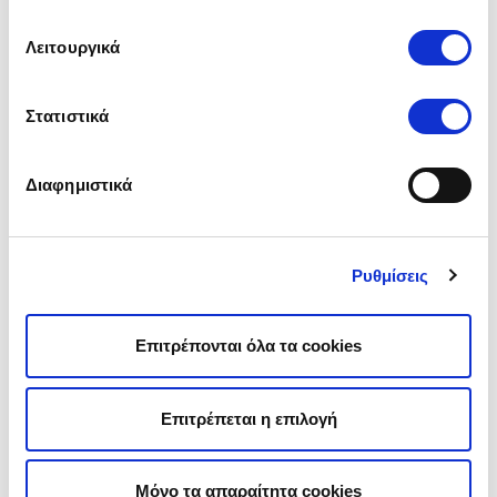
το όχημά τους γρήγορα, ειδικά αν διαθέτουν
μεγαλύτερες μπαταρίες.
Λειτουργικά
Η επιλογή του καλύτερου φορτιστή
εξαρτάται
επίσης από παράγοντες όπως
:
Στατιστικά
Η χωρητικότητα της μπαταρίας του
οχήματος.
Διαφημιστικά
Η χωρητικότητα της μπαταρίας καθορίζει την
ποσότητα της ενέργειας που μπορεί να αποθηκευτεί
και συνεπώς την
αυτονομία ηλεκτρικών
Ρυθμίσεις
αυτοκινήτων
.
Οχήματα με μεγαλύτερες μπαταρίες, όπως τα
περισσότερα σύγχρονα ηλεκτρικά οχήματα με
Επιτρέπονται όλα τα cookies
χωρητικότητες άνω των 60 kWh, απαιτούν
περισσότερο χρόνο φόρτισης και συνήθως
χρειάζονται ταχύτερους φορτιστές (Level 2 ή και 3).
Επιτρέπεται η επιλογή
Οχήματα με μικρότερες μπαταρίες, όπως ορισμένα
παλαιότερα μοντέλα ή αστικά ηλεκτρικά οχήματα με
χωρητικότητες κάτω των 30 kWh, μπορούν να
Μόνο τα απαραίτητα cookies