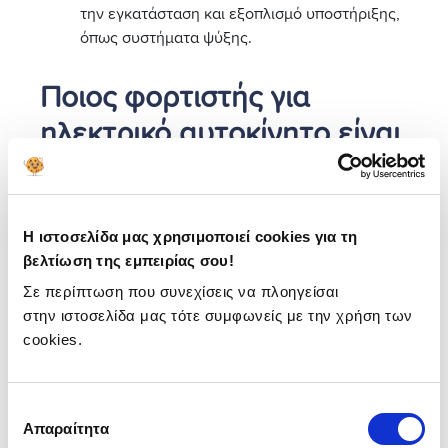
την εγκατάσταση και εξοπλισμό υποστήριξης,
όπως συστήματα ψύξης.
Ποιος φορτιστής για
ηλεκτρικό αυτοκίνητο είναι
ο καλύτερος;
Ο προτιμότερος τύπος φορτιστή εξαρτάται από
τις
ανάγκες του χρήστη
.
Η ιστοσελίδα μας χρησιμοποιεί cookies για τη
Ο φορτιστής Level 1 είναι επαρκής για χρήστες που
βελτίωση της εμπειρίας σου!
δεν διανύουν μεγάλες αποστάσεις καθημερινά και
Σε περίπτωση που συνεχίσεις να πλοηγείσαι
μπορούν να αφήσουν το όχημα να φορτίζεται κατά
στην ιστοσελίδα μας τότε συμφωνείς με την χρήση των
τη διάρκεια της νύχτας.
cookies.
Από την άλλη πλευρά, ο φορτιστής
Level 2 είναι η
καλύτερη επιλογή για τους περισσότερους χρήστες
ηλεκτρικών οχημάτων
, καθώς προσφέρει
Επιλογή
γρηγορότερη φόρτιση και μεγαλύτερη ευελιξία.
Απαραίτητα
συγκατάθεσης
Είναι ιδανικός για όσους χρειάζονται να φορτίσουν