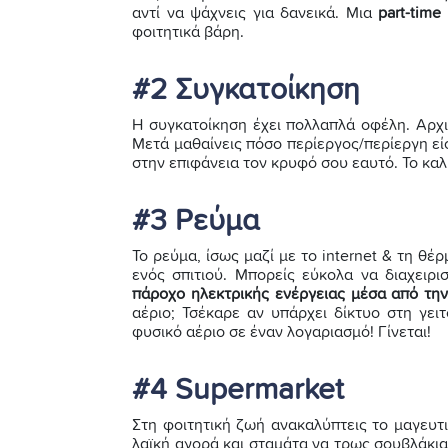
αντί να ψάχνεις για δανεικά. Μια
part-time
φοιτητικά βάρη.
#2 Συγκατοίκηση
Η συγκατοίκηση έχει πολλαπλά οφέλη. Αρχι
Μετά μαθαίνεις πόσο περίεργος/περίεργη εί
στην επιφάνεια τον κρυφό σου εαυτό. Το καλ
#3 Ρεύμα
Το ρεύμα, ίσως μαζί με το internet & τη θέ
ενός σπιτιού. Μπορείς εύκολα να διαχειρι
πάροχο ηλεκτρικής ενέργειας μέσα από τη
αέριο; Τσέκαρε αν υπάρχει δίκτυο στη γει
φυσικό αέριο σε έναν λογαριασμό! Γίνεται!
#4 Supermarket
Στη φοιτητική ζωή ανακαλύπτεις το μαγευτ
λαϊκή αγορά και σταμάτα να τρως σουβλάκια