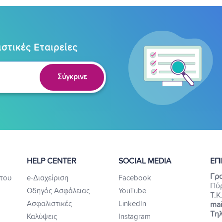
στικές Εταιρείες
Σύγκρινε
HELP CENTER
SOCIAL MEDIA
ΕΠ
Γρα
του
e-Διαχείριση
Facebook
Πύ
Οδηγός Ασφάλειας
YouTube
Τ.Κ
Ασφαλιστικές
LinkedIn
mai
Τηλ
Καλύψεις
Instagram