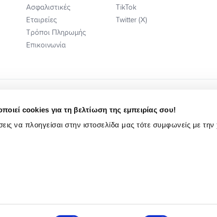
Ασφαλιστικές
TikTok
Εταιρείες
Twitter (X)
Τρόποι Πληρωμής
Επικοινωνία
ποιεί cookies για τη βελτίωση της εμπειρίας σου!
εις να πλοηγείσαι στην ιστοσελίδα μας τότε συμφωνείς με την
ή Ενημέρωση
Κωδ. Δεοντ/γίας Ηλ Εμπ.
Πολιτική Αιτιάσεων
Ενημέρωση Υποψηφίων Εργαζομένων