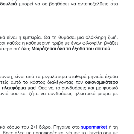
 δουλειά
μπορεί να σε βοηθήσει να αντεπεξέλθεις στα
κά είναι η εμπειρία. Θα τη θυμάσαι μια ολόκληρη ζωή.
σαι καθώς η καθημερινή τριβή με έναν φίλο/φίλη βγάζει
ύτερο απ’ όλα;
Μοιράζεσαι όλα τα έξοδα του σπιτιού
.
ρμανση, είναι από τα μεγαλύτερα σταθερά μηνιαία έξοδα
στείς αυτό το κόστος διαλέγοντας τον
οικονομικότερο
ν πλατφόρμα μας
! Θες να το συνδυάσεις και με φυσικό
τονιά σου και ζήτα να συνδυάσεις ηλεκτρικό ρεύμα με
ικό κόσμο του 2+1 δώρο. Πήγαινε στο
supermarket
ή τη
. Βρες όλες τις προσφορές και γέμισε το ψυγείο σου με