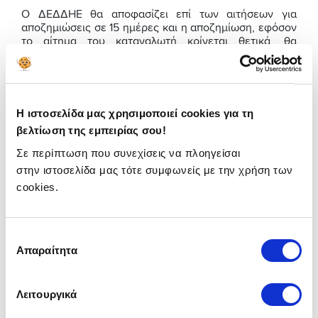
Ο ΔΕΔΔΗΕ θα αποφασίζει επί των αιτήσεων για
αποζημιώσεις σε 15 ημέρες και η αποζημίωση, εφόσον
το αίτημα του καταναλωτή κρίνεται θετικά, θα
καταβάλλεται ένα μήνα μετά.
Σημειώνεται ότι αν η βλάβη οφείλεται σε λόγους
ανωτέρας βίας, δεν θα χορηγείται αποζημίωση.
Η ιστοσελίδα μας χρησιμοποιεί cookies για τη
Τέτοιοι λόγοι είναι εξαιρετικά δυσμενείς καιρικές
βελτίωση της εμπειρίας σου!
συνθήκες, πυρκαγιές, σεισμοί, απρόβλεπτες
παρεμβάσεις δημοσίων αρχών (π.χ. αστυνομία,
Σε περίπτωση που συνεχίσεις να πλοηγείσαι
πυροσβεστική), απεργίες, οι ζημιές από τρίτους που
στην ιστοσελίδα μας τότε συμφωνείς με την χρήση των
δεν μπορούν να αποφευχθούν όπως πτώσεις
αεροπλάνων, τρομοκρατικές ενέργειες, εξεγέρσεις,
cookies.
τραυματισμοί υποβρυχίων ή υπογείων καλωδίων,
βλάβες από τροχαία ατυχήματα, και παρόμοιες
πράξεις.
Επιλογή
Απαραίτητα
Αξίζει να σημειωθεί ότι οι αποζημιώσεις καθώς και η
συγκατάθεσης
διαδικασία αποζημίωσης ισχύουν για όλους τους
καταναλωτές ανεξάρτητα από την εταιρία παροχής
ηλεκτρικού ρεύματος στην οποία ανήκουν.
Λειτουργικά
Δες
εδώ
τα βήματα που πρέπει να ακολουθήσεις για να