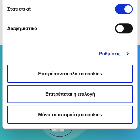
διεκδικήσεις αποζημίωση για βλάβη στις ηλεκτρικές
Στατιστικά
συσκευές σου που θεωρείς ότι οφείλεται σε
υπαιτιότητά του ΔΕΔΔΗΕ.
Διαφημιστικά
(Αξιολόγησε αυτό το άρθρο)
Σύγκρινε έως 14 Παρόχους Ρεύματος
Ρυθμίσεις
Σύγκρινε Τώρα
Επιτρέπονται όλα τα cookies
Επιτρέπεται η επιλογή
Μόνο τα απαραίτητα cookies