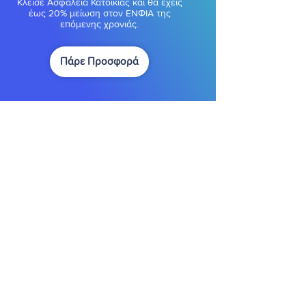
Κλείσε Ασφάλεια Κατοικίας και θα έχεις
έως 20% μείωση στον ΕΝΦΙΑ της
επόμενης χρονιάς.
Πάρε Προσφορά