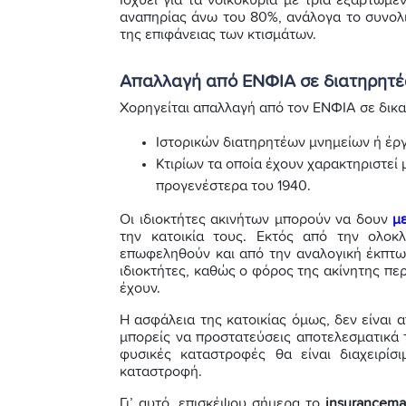
αναπηρίας άνω του 80%, ανάλογα το συνολι
της επιφάνειας των κτισμάτων.
Απαλλαγή από ΕΝΦΙΑ σε διατηρητέ
Χορηγείται απαλλαγή από τον ΕΝΦΙΑ σε δικα
Ιστορικών διατηρητέων μνημείων ή έργ
Κτιρίων τα οποία έχουν χαρακτηριστεί 
προγενέστερα του 1940.
Οι ιδιοκτήτες ακινήτων μπορούν να δουν
μ
την κατοικία τους. Εκτός από την ολο
επωφεληθούν και από την αναλογική έκπτωσ
ιδιοκτήτες, καθώς ο φόρος της ακίνητης πε
έχουν.
Η ασφάλεια της κατοικίας όμως, δεν είναι 
μπορείς να προστατεύσεις αποτελεσματικά 
φυσικές καταστροφές θα είναι διαχειρίσ
καταστροφή.
Γι’ αυτό, επισκέψου σήμερα το
insurancema