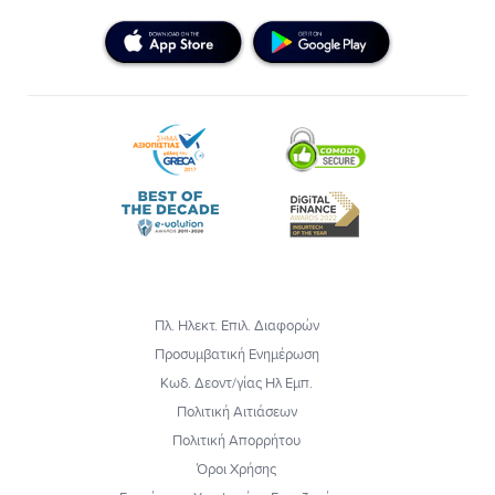
Πλ. Ηλεκτ. Επιλ. Διαφορών
Προσυμβατική Ενημέρωση
Κωδ. Δεοντ/γίας Ηλ Εμπ.
Πολιτική Αιτιάσεων
Πολιτική Απορρήτου
Όροι Χρήσης