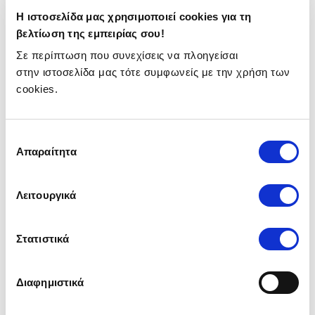
επικεντρωθεί περισσότερο στον δρόμο και στις
συνθήκες κυκλοφορίας, αφού δεν χρειάζεται να
Η ιστοσελίδα μας χρησιμοποιεί cookies για τη
ανησυχεί για την αλλαγή ταχυτήτων.
βελτίωση της εμπειρίας σου!
Ακόμα, τα σύγχρονα αυτόματα κιβώτια ταχυτήτων
Σε περίπτωση που συνεχίσεις να πλοηγείσαι
είναι σχεδιασμένα για να βελτιστοποιούν την
στην ιστοσελίδα μας τότε συμφωνείς με την χρήση των
κατανάλωση καυσίμου, επιλέγοντας την κατάλληλη
cookies.
ταχύτητα ανάλογα με τις συνθήκες οδήγησης.
Οπότε, αν σε δυσκολεύει ο συμπλέκτης μπορείς σε
κάθε περίπτωση να δοκιμάσεις και ένα αυτόματο
Επιλογή
αυτοκίνητο.
Απαραίτητα
συγκατάθεσης
Κοινά λάθη στο ξεκίνημα
Λειτουργικά
αυτοκινήτου
Το σωστό ξεκίνημα αυτοκινήτου όχι μόνο μπορεί να
Στατιστικά
επιτευχθεί με όσα είπαμε παραπάνω, αλλά επίσης
αποφεύγοντας αυτά τα τρία κοινά λάθη:
Διαφημιστικά
Ξαφνική απελευθέρωση του συμπλέκτη