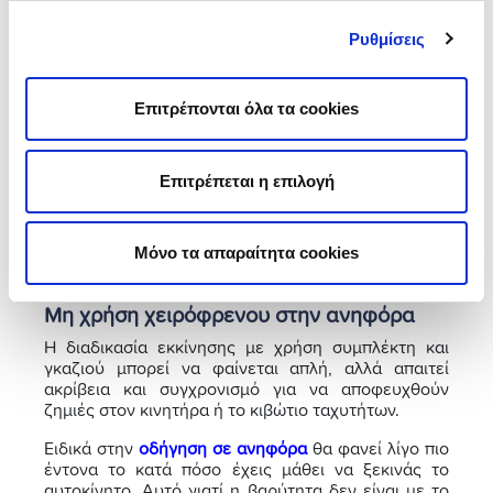
Αυτή η πράξη μπορεί να προκαλέσει το σβήσιμο του
κινητήρα ή να προκαλέσει φθορά στον συμπλέκτη.
Ρυθμίσεις
Υπερβολικό γκάζι
Επιτρέπονται όλα τα cookies
Το να πατάς το γκάζι περισσότερο από ό,τι
χρειάζεται, μπορεί να οδηγήσει σε ακατάλληλη
επιτάχυνση και απώλεια ελέγχου. Το ίδιο ισχύει και
όταν στρίβεις το όχημά σου.
Επιτρέπεται η επιλογή
Το τελευταίο είναι και ένα από τα συχνότερα
λάθη
που κάνουν οι νέοι οδηγοί
, οπότε σου προτείνουμε
Μόνο τα απαραίτητα cookies
να ενημερωθείς γι’ αυτά, ώστε να τα αποφεύγεις!
Μη χρήση χειρόφρενου στην ανηφόρα
Η διαδικασία εκκίνησης με χρήση συμπλέκτη και
γκαζιού μπορεί να φαίνεται απλή, αλλά απαιτεί
ακρίβεια και συγχρονισμό για να αποφευχθούν
ζημιές στον κινητήρα ή το κιβώτιο ταχυτήτων.
Ειδικά στην
οδήγηση σε ανηφόρα
θα φανεί λίγο πιο
έντονα το κατά πόσο έχεις μάθει να ξεκινάς το
αυτοκίνητο. Αυτό γιατί η βαρύτητα δεν είναι με το