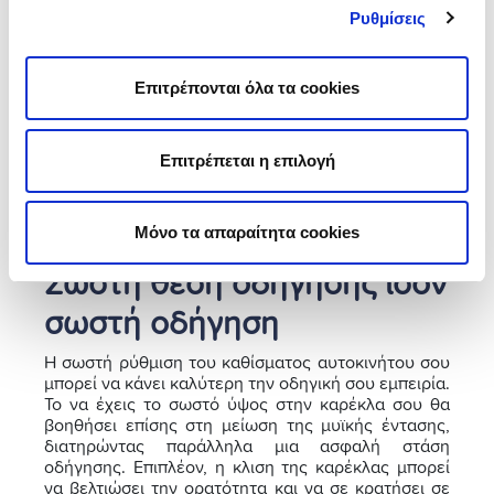
αυτοκίνητο που κινείται πίσω από το δικό σου, να
Ρυθμίσεις
φαίνεται.
Πώς ελέγχω πρακτικά τη σωστή θέση
Επιτρέπονται όλα τα cookies
των καθρεπτών;
Όταν ένα όχημα που οδηγεί πίσω από εσένα
σταματά να φαίνεται στον εσωτερικό καθρέφτη και
Επιτρέπεται η επιλογή
εμφανίζεται αμέσως σε έναν από τους δύο
εξωτερικούς, σημαίνει ότι έχεις ρυθμίσει σωστά
τους καθρέφτες σου!
Μόνο τα απαραίτητα cookies
Σωστή θέση οδήγησης ίσον
σωστή οδήγηση
Η σωστή ρύθμιση του καθίσματος αυτοκινήτου σου
μπορεί να κάνει καλύτερη την οδηγική σου εμπειρία.
Το να έχεις το σωστό ύψος στην καρέκλα σου θα
βοηθήσει επίσης στη μείωση της μυϊκής έντασης,
διατηρώντας παράλληλα μια ασφαλή στάση
οδήγησης. Επιπλέον, η κλιση της καρέκλας μπορεί
να βελτιώσει την ορατότητα και να σε κρατήσει σε