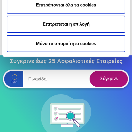
ασφάλεια του αυτοκινήτου
σου. Στο
Επιτρέπονται όλα τα cookies
insurancemarket
συγκρίνεις και βρίσκεις εύκολα &
online προσφορές που σου ταιριάζουν, χωρίς
αναμονές!
Επιτρέπεται η επιλογή
Μόνο τα απαραίτητα cookies
(Αξιολόγησε αυτό το άρθρο)
Σύγκρινε έως 25 Ασφαλιστικές Εταιρείες
Σύγκρινε