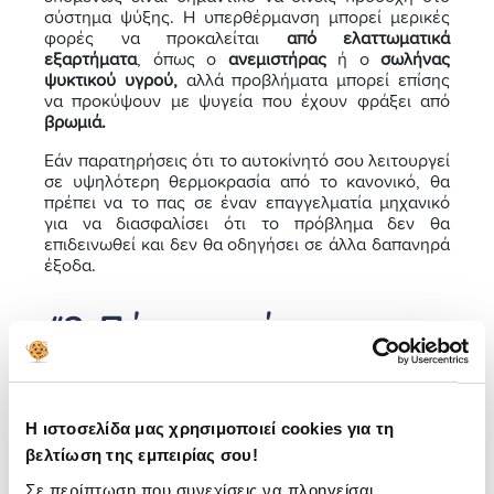
σύστημα ψύξης. Η υπερθέρμανση μπορεί μερικές
φορές να προκαλείται
από ελαττωματικά
εξαρτήματα
, όπως ο
ανεμιστήρας
ή ο
σωλήνας
ψυκτικού υγρού,
αλλά προβλήματα μπορεί επίσης
να προκύψουν με ψυγεία που έχουν φράξει από
βρωμιά.
Εάν παρατηρήσεις ότι το αυτοκίνητό σου λειτουργεί
σε υψηλότερη θερμοκρασία από το κανονικό, θα
πρέπει να το πας σε έναν επαγγελματία μηχανικό
για να διασφαλίσει ότι το πρόβλημα δεν θα
επιδεινωθεί και δεν θα οδηγήσει σε άλλα δαπανηρά
έξοδα.
#3. Πώς μπορείς να
αποφύγεις την
υπερθέρμανση;
Η ιστοσελίδα μας χρησιμοποιεί cookies για τη
Αρχικά, παρακολούθησε τον δείκτη θερμοκρασίας
βελτίωση της εμπειρίας σου!
του αυτοκινήτου σου. Η παρατήρηση αυτή είναι
Σε περίπτωση που συνεχίσεις να πλοηγείσαι
εξαιρετικά σημαντική. Αυτό γιατί εάν δεν προσέχεις