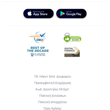
Πλ. Ηλεκτ. Επιλ. Διαφορών
Προσυμβατική Ενημέρωση
Κωδ. Δεοντ/γίας Ηλ Εμπ.
Πολιτική Αιτιάσεων
Πολιτική Απορρήτου
Όροι Χρήσης