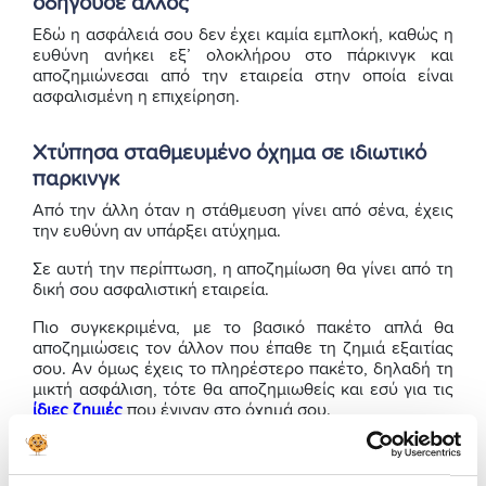
οδηγούσε άλλος
Εδώ η ασφάλειά σου δεν έχει καμία εμπλοκή, καθώς η
ευθύνη ανήκει εξ’ ολοκλήρου στο πάρκινγκ και
αποζημιώνεσαι από την εταιρεία στην οποία είναι
ασφαλισμένη η επιχείρηση.
Χτύπησα σταθμευμένο όχημα σε ιδιωτικό
παρκινγκ
Από την άλλη όταν η στάθμευση γίνει από σένα, έχεις
την ευθύνη αν υπάρξει ατύχημα.
Σε αυτή την περίπτωση, η αποζημίωση θα γίνει από τη
δική σου ασφαλιστική εταιρεία.
Πιο συγκεκριμένα, με το βασικό πακέτο απλά θα
αποζημιώσεις τον άλλον που έπαθε τη ζημιά εξαιτίας
σου. Αν όμως έχεις το πληρέστερο πακέτο, δηλαδή τη
μικτή ασφάλιση, τότε θα αποζημιωθείς και εσύ για τις
ίδιες ζημιές
που έγιναν στο όχημά σου.
Ένα άλλο παράδειγμα πάντως που μπορεί να προκύψει
ασάφεια όσον αφορά την ευθύνη για ένα ατύχημα,