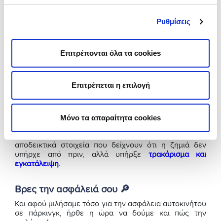
Αν συμβαίνει αυτό, τότε θα είναι και ασφαλισμένο. Σε
αντίθετη περίπτωση, δηλαδή αν επιλέγεις κάποιο
Ρυθμίσεις
παράνομο και υπάρξει κάποιο συμβάν, θα είναι πολύ
δύσκολο να «βρεις το δίκιο σου» και να σε αποζημιώσει
κάποιος.
Επιτρέπονται όλα τα cookies
Κράτησε αποδεικτικά στοιχεία 📸
Το δεύτερο και σημαντικότερο πράγμα που έχεις να
Επιτρέπεται η επιλογή
κάνεις, ειδικά στα πάρκινγκ όπου δεν παρκάρεις μόνος
σου, είναι πριν παραδώσεις τα κλειδιά να βγάλεις
φωτογραφίες όλων των εξωτερικών επιφανειών του
Μόνο τα απαραίτητα cookies
αυτοκινήτου.
Με αυτόν τον τρόπο, αν προκύψει κάτι, θα έχεις
αποδεικτικά στοιχεία που δείχνουν ότι η ζημιά δεν
υπήρχε από πριν, αλλά υπήρξε
τρακάρισμα και
εγκατάλειψη
.
Βρες την ασφάλειά σου 🔎
Και αφού μιλήσαμε τόσο για την ασφάλεια αυτοκινήτου
σε πάρκινγκ, ήρθε η ώρα να δούμε και πώς την