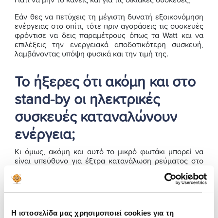
Γιατί να μην το κάνεις και για τις οικιακές συσκευές;
Εάν θες να πετύχεις τη μέγιστη δυνατή εξοικονόμηση
ενέργειας στο σπίτι, τότε πριν αγοράσεις τις συσκευές
φρόντισε να δεις παραμέτρους όπως τα Watt και να
επιλέξεις την ενεργειακά αποδοτικότερη συσκευή,
λαμβάνοντας υπόψη φυσικά και την τιμή της.
Το ήξερες ότι ακόμη και στο
stand-by οι ηλεκτρικές
συσκευές καταναλώνουν
ενέργεια;
Κι όμως, ακόμη και αυτό το μικρό φωτάκι μπορεί να
είναι υπεύθυνο για έξτρα κατανάλωση ρεύματος στο
σπίτι σου. Προφανώς δε μιλάμε για τόνους ρεύματος,
αλλά αν μπορείς γιατί να μην εξοικονομήσεις και από
τα – φαινομενικά – αμελητέα;
Το καλύτερο είναι να αποσυνδέεις από την πρίζα τις
Η ιστοσελίδα μας χρησιμοποιεί cookies για τη
μικροσυσκευές που δε χρησιμοποιείς, μιας που έτσι