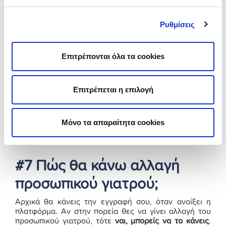
αναλαμβάνει και τα ανήλικα
παιδιά μου;
Ρυθμίσεις
Οι εγγραφές για τους ανηλίκους θα ξεκινήσουν
αργότερα. Μέχρι τότε οι ανάγκες των βρεφών, παιδιών
Επιτρέπονται όλα τα cookies
και εφήβων θα καλύπτονται δωρεάν από τους:
Διαθέσιμους παιδιάτρους των δημόσιων δομών
ΠΦΥ
Επιτρέπεται η επιλογή
Των συμβεβλημένων με τον ΕΟΠΥΥ γιατρούς
Με δαπάνη των γονέων από τους ιδιώτες
Μόνο τα απαραίτητα cookies
παιδιάτρους ή
Με ιδιωτική
ασφάλεια υγείας παιδιού
#7 Πώς θα κάνω αλλαγή
προσωπικού γιατρού;
Αρχικά θα κάνεις την εγγραφή σου, όταν ανοίξει η
πλατφόρμα. Αν στην πορεία θες να γίνει αλλαγή του
προσωπικού γιατρού, τότε
ναι, μπορείς να το κάνεις
.