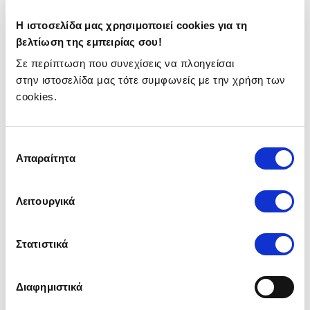
#5 ΗΔΙΚΑ: Πώς
Η ιστοσελίδα μας χρησιμοποιεί cookies για τη
αποθηκεύονται τα στοιχεία
βελτίωση της εμπειρίας σου!
του προσωπικού γιατρού;
Σε περίπτωση που συνεχίσεις να πλοηγείσαι
στην ιστοσελίδα μας τότε συμφωνείς με την χρήση των
Αρχικά θα καταρτιστούν
ηλεκτρονικοί κατάλογοι
στην
cookies.
πλατφόρμα εγγραφών της ΗΔΙΚΑ, με όλους τους
προσωπικούς ιατρούς.
Στη βάση θα υπάρχουν τα εξής στοιχεία των
Επιλογή
προσωπικών γιατρών:
Απαραίτητα
συγκατάθεσης
Προσωπικά στοιχεία
Στοιχεία επικοινωνίας
Λειτουργικά
Η μονάδα/ έδρα στην οποία παρέχουν τις
υπηρεσίες τους
Στατιστικά
Η ιατρική τους ειδικότητα
#6 Ο προσωπικός γιατρός
Διαφημιστικά