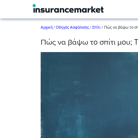
/
Αρχική
/
Οδηγός Ασφάλισης
/
Σπίτι
Πώς να βάψω το σπίτ
Πώς να βάψω το σπίτι μου; Ti