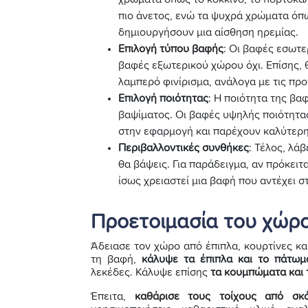
πιο άνετος, ενώ τα ψυχρά χρώματα όπω
δημιουργήσουν μια αίσθηση ηρεμίας.
Επιλογή τύπου βαφής
: Οι βαφές εσωτε
βαφές εξωτερικού χώρου όχι. Επίσης, θ
λαμπερό φινίρισμα, ανάλογα με τις προ
Επιλογή ποιότητας
: Η ποιότητα της βα
βαψίματος. Οι βαφές υψηλής ποιότητας
στην εφαρμογή και παρέχουν καλύτερ
Περιβαλλοντικές συνθήκες
: Τέλος, λά
θα βάψεις. Για παράδειγμα, αν πρόκειτ
ίσως χρειαστεί μια βαφή που αντέχει σ
Προετοιμασία του χώρ
Άδειασε τον χώρο από έπιπλα, κουρτίνες και
τη βαφή,
κάλυψε τα έπιπλα και το πάτωμ
λεκέδες. Κάλυψε επίσης
τα κουμπώματα και τ
Έπειτα,
καθάρισε τους τοίχους από σκό