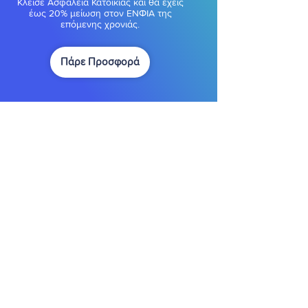
Κλείσε Ασφάλεια Κατοικίας και θα έχεις
έως 20% μείωση στον ΕΝΦΙΑ της
επόμενης χρονιάς.
Πάρε Προσφορά