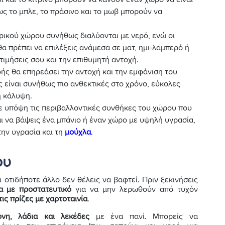
ς το μπλε, το πράσινο και το μωβ μπορούν να
ρικού χώρου συνήθως διαλύονται με νερό, ενώ οι
α πρέπει να επιλέξεις ανάμεσα σε ματ, ημι-λαμπερό ή
τιμήσεις σου και την επιθυμητή αντοχή.
φής θα επηρεάσει την αντοχή και την εμφάνιση του
 είναι συνήθως πιο ανθεκτικές στο χρόνο, εύκολες
η κάλυψη.
βε υπόψη τις περιβαλλοντικές συνθήκες του χώρου που
αι να βάψεις ένα μπάνιο ή έναν χώρο με υψηλή υγρασία,
την υγρασία και τη
μούχλα
.
ου
 οτιδήποτε άλλο δεν θέλεις να βαφτεί. Πριν ξεκινήσεις
α με προστατευτικό
για να μην λερωθούν από τυχόν
ις πρίζες με χαρτοταινία
.
νη, λάδια και λεκέδες
με ένα πανί. Μπορείς να