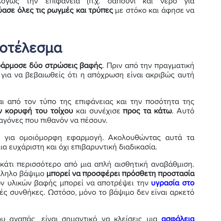
αλόγως την επιφάνεια (π.χ. σαπούνι και νερό για
ύασε όλες τις ρωγμές και τρύπες
με στόκο και άφησε να
ποτέλεσμα
άρμοσε δύο στρώσεις βαφής
. Πριν από την πραγματική
 για να βεβαιωθείς ότι η απόχρωση είναι ακριβώς αυτή
ι από τον τύπο της επιφάνειας και την ποσότητα της
 κορυφή του τοίχου
και συνέχισε
προς τα κάτω
. Αυτό
αγόνες που πιθανόν να πέσουν.
ις για ομοιόμορφη εφαρμογή. Ακολουθώντας αυτά τα
ια ευχάριστη και όχι επιβαρυντική διαδικασία.
 κάτι περισσότερο από μια απλή αισθητική αναβάθμιση.
άλληλο βάψιμο
μπορεί να προσφέρει πρόσθετη προστασία
ν υλικών βαφής μπορεί να αποτρέψει την
υγρασία στο
ικές συνθήκες. Ωστόσο, μόνο το βάψιμο δεν είναι αρκετό
υ αγαπάς, είναι σημαντικό να κλείσεις μια
ασφάλεια