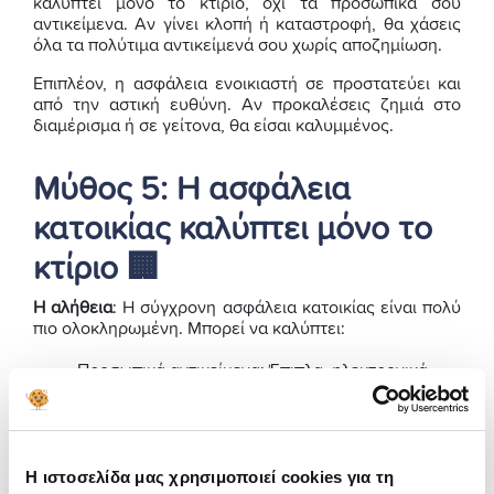
καλύπτει μόνο το κτίριο, όχι τα προσωπικά σου
αντικείμενα. Αν γίνει κλοπή ή καταστροφή, θα χάσεις
όλα τα πολύτιμα αντικείμενά σου χωρίς αποζημίωση.
Επιπλέον, η ασφάλεια ενοικιαστή σε προστατεύει και
από την αστική ευθύνη. Αν προκαλέσεις ζημιά στο
διαμέρισμα ή σε γείτονα, θα είσαι καλυμμένος.
Μύθος 5: Η ασφάλεια
κατοικίας καλύπτει μόνο το
κτίριο 🏢
Η αλήθεια
: Η σύγχρονη ασφάλεια κατοικίας είναι πολύ
πιο ολοκληρωμένη. Μπορεί να καλύπτει:
Προσωπικά αντικείμενα: Έπιπλα, ηλεκτρονικά,
ρούχα, κοσμήματα
Αστική ευθύνη: Αν κάποιος τραυματιστεί στο
σπίτι σου
Η ιστοσελίδα μας χρησιμοποιεί cookies για τη
Έξοδα επισκευής: Για αποκατάσταση ζημιών