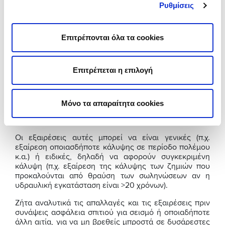
Ρυθμίσεις
Τι σημαίνει απαλλαγή;
Επιτρέπονται όλα τα cookies
Έστω ότι έχεις πάθει μια ζημιά από πλημμύρα με
κόστος επισκευής 5.000€. Αν η ασφαλιστική σου
εταιρεία έχει απαλλαγή για πλημμύρα, ύψους 10%, τότε
θα αποζημιωθείς για το 90% της ζημιάς, δηλαδή θα
Επιτρέπεται η επιλογή
λάβεις 4.500€ αποζημίωση.
Μεγαλύτερη απαλλαγή σημαίνει χαμηλότερο κόστος.
Μόνο τα απαραίτητα cookies
Και οι εξαιρέσεις, όπως οι απαλλαγές, ορίζονται από
τις ασφαλιστικές εταιρείες χωρίς συγκεκριμένο τρόπο.
Οι εξαιρέσεις αυτές μπορεί να είναι γενικές (π.χ.
εξαίρεση οποιασδήποτε κάλυψης σε περίοδο πολέμου
κ.α.) ή ειδικές, δηλαδή να αφορούν συγκεκριμένη
κάλυψη (π.χ. εξαίρεση της κάλυψης των ζημιών που
προκαλούνται από θραύση των σωληνώσεων αν η
υδραυλική εγκατάσταση είναι >20 χρόνων).
Ζήτα αναλυτικά τις απαλλαγές και τις εξαιρέσεις πριν
συνάψεις ασφάλεια σπιτιού για σεισμό ή οποιαδήποτε
άλλη αιτία, για να μη βρεθείς μπροστά σε δυσάρεστες