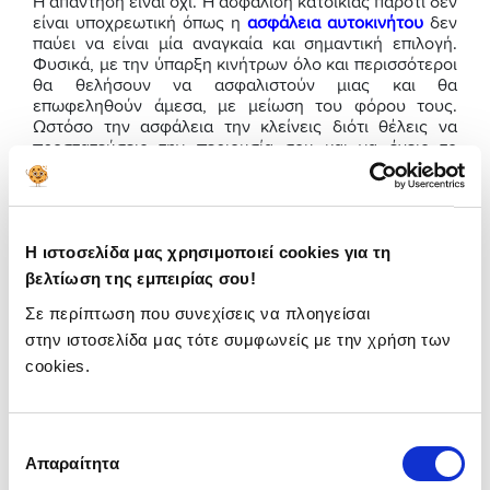
Η απάντηση είναι όχι. Η ασφάλιση κατοικίας παρότι δεν
είναι υποχρεωτική όπως η
ασφάλεια αυτοκινήτου
δεν
παύει να είναι μία αναγκαία και σημαντική επιλογή.
Φυσικά, με την ύπαρξη κινήτρων όλο και περισσότεροι
θα θελήσουν να ασφαλιστούν μιας και θα
επωφεληθούν άμεσα, με μείωση του φόρου τους.
Ωστόσο την ασφάλεια την κλείνεις διότι θέλεις να
προστατεύσεις την περιουσία σου και να έχεις το
κεφάλι σου ήσυχο. Γι’ αυτό λοιπόν πρέπει να
συνειδητοποιήσουν το πόσο αναγκαία είναι η ασφάλιση
τόσο η ελληνική κοινωνία όσο και η κυβέρνηση. Ο
ασφαλιστικός κλάδος έχει τις δυνατότητες και τα μέσα
Η ιστοσελίδα μας χρησιμοποιεί cookies για τη
για να δώσει λύσεις και να παράσχει στήριξη σε
κρίσιμες στιγμές.
βελτίωση της εμπειρίας σου!
Τις περισσότερες φορές ένα σπίτι δεν είναι
Σε περίπτωση που συνεχίσεις να πλοηγείσαι
ασφαλισμένο ή έχει ασφαλιστεί σε μικρότερη από την
στην ιστοσελίδα μας τότε συμφωνείς με την χρήση των
πραγματική του αξία. Η μηδενική ασφάλιση όπως και
cookies.
η
υπασφάλιση
δεν επιτρέπει την αποζημίωση των
ζημιών όταν αυτές προκύψουν. Αυτό το
κενό
προστασίας
που υπάρχει για ζημιές από φυσικές
καταστροφές, μπορεί να καλυφθεί άμεσα μέσω της
Επιλογή
ιδιωτικής ασφάλισης
εφόσον δοθούν και τα ανάλογα
Απαραίτητα
συγκατάθεσης
κίνητρα
. Για το μόνο που μπορούμε να είμαστε βέβαιοι