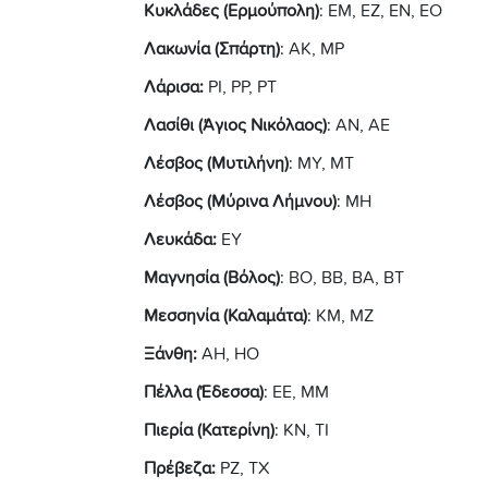
Κυκλάδες (Ερμούπολη)
: ΕΜ, ΕΖ, ΕΝ, ΕΟ
Λακωνία (Σπάρτη)
: ΑΚ, ΜΡ
Λάρισα:
ΡΙ, ΡΡ, ΡΤ
Λασίθι (Άγιος Νικόλαος)
: ΑΝ, ΑΕ
Λέσβος (Μυτιλήνη)
: ΜΥ, ΜΤ
Λέσβος (Μύρινα Λήμνου)
: ΜΗ
Λευκάδα:
ΕΥ
Μαγνησία (Βόλος)
: ΒΟ, ΒΒ, ΒΑ, ΒΤ
Μεσσηνία (Καλαμάτα)
: ΚΜ, ΜΖ
Ξάνθη:
ΑΗ, ΗΟ
Πέλλα (Έδεσσα)
: ΕΕ, ΜΜ
Πιερία (Κατερίνη)
: ΚΝ, ΤΙ
Πρέβεζα:
ΡΖ, ΤΧ