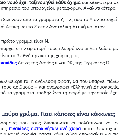
οιο νομό έχει ταξινομηθεί κάθε όχημα
και ειδικότερα σε
α υπηρεσία του υπουργείου μεταφορών. Αναλυτικότερα:
 ξεκινούν από τα γράμματα Υ, Ι, Ζ, που το Υ αντιστοιχεί
κή Αττική και το Ζ στην Ανατολική Αττική και στον
 πρώτο γράμμα είναι Ν.
υπάρχει στην αριστερή τους πλευρά ένα μπλε πλαίσιο με
είναι τα διεθνή αρχικά της χώρας μας.
ινακίδες
όπως της Δανίας είναι DK, της Γερμανίας D,
κίδων θεωρείται η ανάγλυφη σφραγίδα που υπάρχει πάνω
 τους αριθμούς – και αναγράφει «Ελληνική Δημοκρατία
από τα γράμματα υποδηλώνει τη σειρά με την οποία έχει
 μαύρο χρώμα. Γιατί κάποιες είναι κόκκινες;
ασμούς που τους δικαιούνται οι πολύτεκνοι και οι
ορες
πινακίδες αυτοκινήτων ανά χώρα
οπότε δεν ισχύει
ποια κοινή οδηγία, οπότε κάθε χώρα αποφασίζει για τις