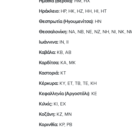
Ημαθία (Βέροια)
: ΗΜ, ΗΧ
Ηράκλειο:
ΗΡ, ΗΚ, ΗΖ, ΗΗ, ΗΙ, ΗΤ
Θεσπρωτία (Ηγουμενίτσα)
: ΗΝ
Θεσσαλονίκη:
ΝΑ, ΝΒ, ΝΕ, ΝΖ, ΝΗ, ΝΙ, ΝΚ, Ν
Ιωάννινα:
ΙΝ, ΙΙ
Καβάλα:
ΚΒ, ΑΒ
Καρδίτσα:
ΚΑ, ΜΚ
Καστοριά:
ΚΤ
Κέρκυρα:
ΚΥ, ΕΤ, ΤΒ, ΤΕ, ΚΗ
Κεφαλληνία (Αργοστόλι)
: ΚΕ
Κιλκίς:
ΚΙ, ΕΧ
Κοζάνη:
ΚΖ, ΜΝ
Κορινθία:
ΚΡ, ΡΒ