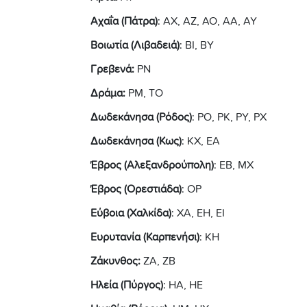
Αχαΐα (Πάτρα)
: ΑΧ, ΑΖ, ΑΟ, ΑΑ, ΑΥ
Βοιωτία (Λιβαδειά)
: ΒΙ, ΒΥ
Γρεβενά:
ΡΝ
Δράμα:
ΡΜ, ΤΟ
Δωδεκάνησα (Ρόδος)
: ΡΟ, ΡΚ, ΡΥ, ΡΧ
Δωδεκάνησα (Κως)
: ΚΧ, ΕΑ
Έβρος (Αλεξανδρούπολη)
: ΕΒ, ΜΧ
Έβρος (Ορεστιάδα)
: ΟΡ
Εύβοια (Χαλκίδα)
: ΧΑ, ΕΗ, ΕΙ
Ευρυτανία (Καρπενήσι)
: ΚΗ
Ζάκυνθος:
ΖΑ, ΖΒ
Ηλεία (Πύργος)
: ΗΑ, ΗΕ