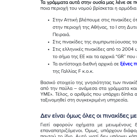
Τα γράμματα αυτά στην ουσία μας λένε σε π
ποια περιοχή του νομού βρίσκεται η αρμόδι
Στην Αττική βλέπουμε στις πινακίδες ότι
στην περιοχή της Αθήνας, το Ι στη Δυτι
Πειραιά.
Στις πινακίδες της συμπρωτεύουσας το
Στις ελληνικές πινακίδες από το 2004 
το σήμα της ΕΕ και τα αρχικά “GR” που 
Τα αντίστοιχα διεθνή αρχικά σε
ξένες π
της Γαλλίας F κ.ο.κ.
Βασικό στοιχείο της γνησιότητας των πινα
από την παύλα – ανάμεσα στα γράμματα και
ΥΜΕ». Τέλος, ο αριθμός που υπάρχει δίπλα 
ταξινομηθεί στη συγκεκριμένη υπηρεσία.
Δεν είναι όμως όλες οι πινακίδες με
Γιατί αφορούν οχήματα με μειωμένους δ
επαναπατριζόμενοι. Όμως, υπάρχουν διάφ
παντού το ίδιο. Αυτό γιατί δεν υπάρχει κά