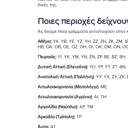
δικές της.
Ποιες περιοχές δείχνου
Ας δούμε ποια γράμματα αντιστοιχούν στην 
Αθήνα:
ΥΑ, ΥΒ, ΥΕ, ΥΖ, ΥΗ, ΖΖ, ΖΗ, ΖΚ, ΖΜ, ΙΒ, Ι
ΗΒ, ΟΑ, ΟΒ, ΟΕ, ΟΖ, ΟΗ, ΟΙ, ΟΚ, ΟΜ, ΟΝ, ΟΟ,
Πειραιάς:
ΥΙ, ΥΚ, ΥΜ, ΥΝ, ΖΝ, ΖΡ, ΒΕ, ΒΖ, ΒΗ,
Δυτική Αττική (Ελευσίνα)
: ΥΟ, ΥΡ, ΥΤ, ΖΤ, ΒΝ,
Ανατολική Αττική (Παλλήνη)
: ΥΥ, ΥΧ, ΖΥ, ΖΧ,
Αιτωλοακαρνανία (Μεσολόγγι)
: ΜΕ
Αιτωλοακαρνανία (Αγρίνιο)
: ΑΙ, ΤΗ
Αργολίδα (Ναύπλιο)
: ΑΡ, ΤΜ
Αρκαδία (Τρίπολη)
: ΤΡ
Άρτα:
ΑΤ