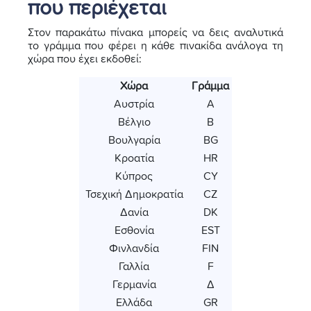
που περιέχεται
Στον παρακάτω πίνακα μπορείς να δεις αναλυτικά
το γράμμα που φέρει η κάθε πινακίδα ανάλογα τη
χώρα που έχει εκδοθεί:
Χώρα
Γράμμα
Αυστρία
Α
Βέλγιο
Β
Βουλγαρία
BG
Κροατία
HR
Κύπρος
CY
Τσεχική Δημοκρατία
CZ
Δανία
DK
Εσθονία
EST
Φινλανδία
FIN
Γαλλία
F
Γερμανία
Δ
Ελλάδα
GR