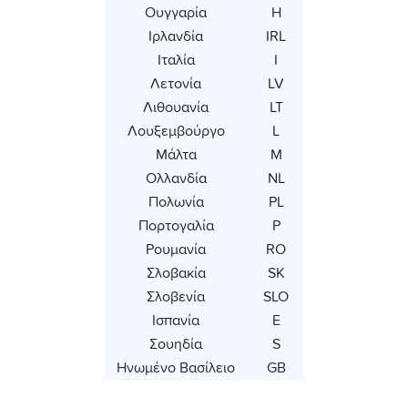
Ουγγαρία
Η
Ιρλανδία
IRL
Ιταλία
Ι
Λετονία
LV
Λιθουανία
LT
Λουξεμβούργο
L
Μάλτα
Μ
Ολλανδία
NL
Πολωνία
PL
Πορτογαλία
P
Ρουμανία
RO
Σλοβακία
SK
Σλοβενία
SLO
Ισπανία
Ε
Σουηδία
S
Ηνωμένο Βασίλειο
GB