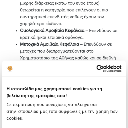
μικρής διάρκειας (κάτω του ενός έτους)
θεωρείται η κατηγορία που επιλέγουν οι πιο
συντηρητικοί επενδυτές καθώς έχουν τον
χαμηλότερο κίνδυνο.
Ομολογιακά Αμοιβαία Κεφάλαια
– Επενδύουν σε
κρατικά ή/και εταιρικά ομόλογα.
Μετοχικά Αμοιβαία Κεφάλαια
– Επενδύουν σε
μετοχές που διαπραγματεύονται στο
Χρηματιστήριο της Αθήνας καθώς και σε διεθνή
χρηματιστήρια. Τα «μετοχικά εσωτερικού»
επενδύουν σε ελληνικές μετοχές, τα «μετοχικά
εξωτερικού» σε διεθνείς μετοχές. Υπάρχουν
επίσης μετοχικά αμοιβαία που εστιάζουν στις
Η ιστοσελίδα μας χρησιμοποιεί cookies για τη
αναδυόμενες αγορές, στην Ευρωζώνη ή στο
βελτίωση της εμπειρίας σου!
αμερικανικό χρηματιστήριο.
Σε περίπτωση που συνεχίσεις να πλοηγείσαι
Μικτά Αμοιβαία Κεφάλαι
α – Επενδύουν και στις
στην ιστοσελίδα μας τότε συμφωνείς με την χρήση των
τρεις προηγούμενες κατηγορίες.
cookies.
Fund of funds
– Επενδύουν σε άλλα αμοιβαία
κεφάλαια, συνήθως μεγάλων διεθνών