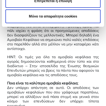
έχεις παρά να συγκρίνεις τις επιδόσεις που σημείωσε
Επιτρέπεται η επιλογή
τα προηγούμενα χρόνια, με την πορεία του δείκτη
αναφοράς.
Μόνο τα απαραίτητα cookies
Αν επανειλημμένα ένα Α/Κ εμφανίζει αποδόσεις πάνω
από τον δείκτη αναφοράς, τότε σημαίνει ότι η
διαχείρισή του είναι επιτυχημένη. Προσοχή όμως. Και
πάλι ισχύει η φράση ότι οι προηγούμενες αποδόσεις
δεν διασφαλίζουν τις μελλοντικές. Μπορεί δηλαδή ένα
Αμοιβαίο Κεφάλαιο να σημειώνει πολύ καλές επιδόσεις
στο παρελθόν αλλά στο μέλλον να μην καταφέρει κάτι
αντίστοιχο.
HINT: Οι τιμές για όλα τα αμοιβαία κεφάλαια της
αγοράς δημοσιεύονται καθημερινά στον τύπο και στο
διαδίκτυο – Στην ιστοσελίδα της Ένωσης θεσμικών
Επενδυτών μπορείς να βρεις τα πάντα που αφορούν τα
αμοιβαία κεφάλαια και τις αποδόσεις τους.
Ποια είναι τα καλύτερα αμοιβαία κεφάλαια;
Δεν υπάρχει απάντηση σε αυτό. Οι αποδόσεις των
αμοιβαίων κεφαλαίων που σου γράφουμε παραπάνω,
μπορεί να αλλάξουν ανά πάσα στιγμή και γενικά στον
κόσμο των επενδύσεων δεν υπάρχει τίποτα
εγγυημένο.