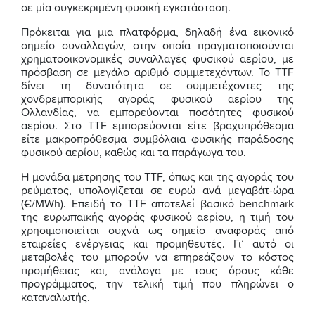
σε μία συγκεκριμένη φυσική εγκατάσταση.
Πρόκειται για μια πλατφόρμα, δηλαδή ένα εικονικό
σημείο συναλλαγών, στην οποία πραγματοποιούνται
χρηματοοικονομικές συναλλαγές φυσικού αερίου, με
πρόσβαση σε μεγάλο αριθμό συμμετεχόντων. Το TTF
δίνει τη δυνατότητα σε συμμετέχοντες της
χονδρεμπορικής αγοράς φυσικού αερίου της
Ολλανδίας, να εμπορεύονται ποσότητες φυσικού
αερίου. Στο TTF εμπορεύονται είτε βραχυπρόθεσμα
είτε μακροπρόθεσμα συμβόλαια φυσικής παράδοσης
φυσικού αερίου, καθώς και τα παράγωγα του.
Η μονάδα μέτρησης του TTF, όπως και της αγοράς του
ρεύματος, υπολογίζεται σε ευρώ ανά μεγαβάτ-ώρα
(€/MWh). Επειδή το TTF αποτελεί βασικό benchmark
της ευρωπαϊκής αγοράς φυσικού αερίου, η τιμή του
χρησιμοποιείται συχνά ως σημείο αναφοράς από
εταιρείες ενέργειας και προμηθευτές. Γι’ αυτό οι
μεταβολές του μπορούν να επηρεάζουν το κόστος
προμήθειας και, ανάλογα με τους όρους κάθε
προγράμματος, την τελική τιμή που πληρώνει ο
καταναλωτής.