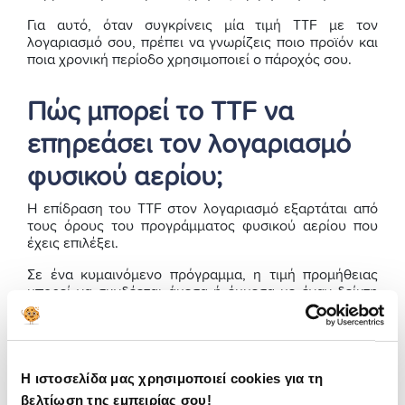
Για αυτό, όταν συγκρίνεις μία τιμή TTF με τον
λογαριασμό σου, πρέπει να γνωρίζεις ποιο προϊόν και
ποια χρονική περίοδο χρησιμοποιεί ο πάροχός σου.
Πώς μπορεί το TTF να
επηρεάσει τον λογαριασμό
φυσικού αερίου;
Η επίδραση του TTF στον λογαριασμό εξαρτάται από
τους όρους του προγράμματος φυσικού αερίου που
έχεις επιλέξει.
Σε ένα κυμαινόμενο πρόγραμμα, η τιμή προμήθειας
μπορεί να συνδέεται άμεσα ή έμμεσα με έναν δείκτη
χονδρεμπορικής αγοράς, όπως το TTF. Σε ένα σταθερό
πρόγραμμα, η τιμή μπορεί να παραμένει ίδια για
συγκεκριμένο χρονικό διάστημα, υπό τους όρους που
περιγράφονται στη σύμβαση.
Η ιστοσελίδα μας χρησιμοποιεί cookies για τη
Η ακριβής φόρμουλα, η περίοδος αναφοράς και τυχόν
βελτίωση της εμπειρίας σου!