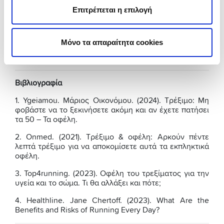
τραυματισμός στους αστραγάλους ή τα γόνατα.
Επιτρέπεται η επιλογή
Θέλεις να έχεις την καλύτερη ιατρική φροντίδα όταν
την χρειάζεσαι; Ανακάλυψε σήμερα την
ασφάλεια
υγείας
που ταιριάζει περισσότερο στις ανάγκες σου
Μόνο τα απαραίτητα cookies
μέσω της υπηρεσίας μας,
Βρες τον Ασφαλιστή σου
, και
ξέγνοιασε!
Βιβλιογραφία
1. Ygeiamou. Μάριος Οικονόμου. (2024). Τρέξιμο: Μη
φοβάστε να το ξεκινήσετε ακόμη και αν έχετε πατήσει
τα 50 – Τα οφέλη.
2. Onmed. (2021). Τρέξιμο & οφέλη: Αρκούν πέντε
λεπτά τρέξιμο για να αποκομίσετε αυτά τα εκπληκτικά
οφέλη.
3. Top4running. (2023). Οφέλη του τρεξίματος για την
υγεία και το σώμα. Τι θα αλλάξει και πότε;
4. Healthline. Jane Chertoff. (2023). What Are the
Benefits and Risks of Running Every Day?