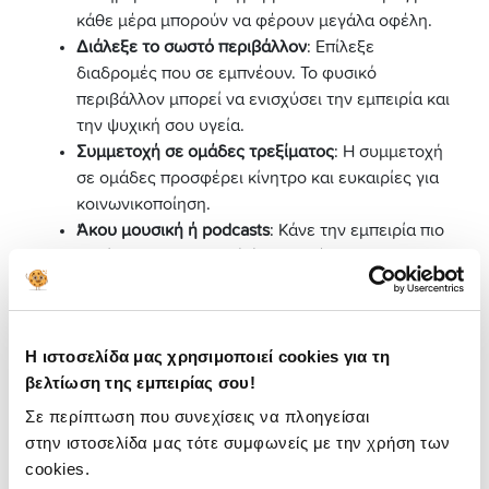
κάθε μέρα μπορούν να φέρουν μεγάλα οφέλη.
Διάλεξε το σωστό περιβάλλον
: Επίλεξε
διαδρομές που σε εμπνέουν. Το φυσικό
περιβάλλον μπορεί να ενισχύσει την εμπειρία και
την ψυχική σου υγεία.
Συμμετοχή σε ομάδες τρεξίματος
: Η συμμετοχή
σε ομάδες προσφέρει κίνητρο και ευκαιρίες για
κοινωνικοποίηση.
Άκου μουσική ή podcasts
: Κάνε την εμπειρία πιο
ευχάριστη με μουσική ή ενδιαφέροντα podcasts.
Πώς να αποφύγεις
τραυματισμούς
Η ιστοσελίδα μας χρησιμοποιεί cookies για τη
βελτίωση της εμπειρίας σου!
Αρχικά, η παρακολούθηση της υγείας σου με ένα
Σε περίπτωση που συνεχίσεις να πλοηγείσαι
πλήρες
check up
είναι κρίσιμη, είτε είσαι αρχάριος είτε
προχωρημένος. Η πρόληψη των τραυματισμών είναι
στην ιστοσελίδα μας τότε συμφωνείς με την χρήση των
επίσης καθοριστική για τη διατήρηση της
cookies.
μακροπρόθεσμης ενασχόλησής σου με το τρέξιμο.