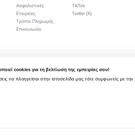
Ασφαλιστικές
TikTok
Εταιρείες
Twitter (X)
Τρόποι Πληρωμής
Επικοινωνία
ποιεί cookies για τη βελτίωση της εμπειρίας σου!
εις να πλοηγείσαι στην ιστοσελίδα μας τότε συμφωνείς με την
ή Ενημέρωση
Κωδ. Δεοντ/γίας Ηλ Εμπ.
Πολιτική Αιτιάσεων
Ενημέρωση Υποψηφίων Εργαζομένων