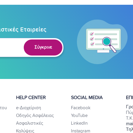
στικές Εταιρείες
Σύγκρινε
HELP CENTER
SOCIAL MEDIA
ΕΠ
Γρα
του
e-Διαχείριση
Facebook
Πύ
Οδηγός Ασφάλειας
YouTube
Τ.Κ
Ασφαλιστικές
LinkedIn
mai
Τηλ
Καλύψεις
Instagram