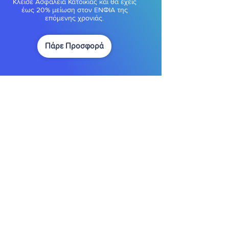
Κλείσε Ασφάλεια Κατοικίας και θα έχεις
έως 20% μείωση στον ΕΝΦΙΑ της
επόμενης χρονιάς.
Πάρε Προσφορά