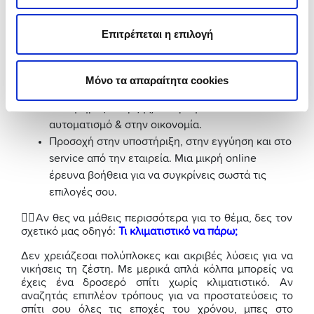
Πρόσεξε την ενεργειακή κλάση. Ένα φτηνό
μοντέλο B/C μπορεί να σου κοστίσει περισσότερο
Επιτρέπεται η επιλογή
σε ρεύμα από ένα λίγο ακριβότερο Α+++
Κοίτα το SEER (δείκτης εποχιακής ενεργειακής
απόδοσης): όσο μεγαλύτερο, τόσο πιο αποδοτικό.
Μόνο τα απαραίτητα cookies
Δες τις έξυπνες λειτουργίες (Eco, Sleep,
αισθητήρες ύπαρξης) που βοηθούν στον
αυτοματισμό & στην οικονομία.
Προσοχή στην υποστήριξη, στην εγγύηση και στο
service από την εταιρεία. Μια μικρή online
έρευνα βοήθεια για να συγκρίνεις σωστά τις
επιλογές σου.
👉🏼Αν θες να μάθεις περισσότερα για το θέμα, δες τον
σχετικό μας οδηγό:
Τι κλιματιστικό να πάρω;
Δεν χρειάζεσαι πολύπλοκες και ακριβές λύσεις για να
νικήσεις τη ζέστη. Με μερικά απλά κόλπα μπορείς να
έχεις ένα δροσερό σπίτι χωρίς κλιματιστικό. Αν
αναζητάς επιπλέον τρόπους για να προστατεύσεις το
σπίτι σου όλες τις εποχές του χρόνου, μπες στο