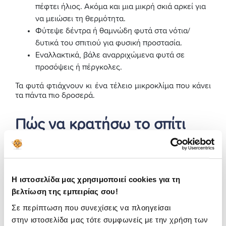
πέφτει ήλιος. Ακόμα και μια μικρή σκιά αρκεί για
να μειώσει τη θερμότητα.
Φύτεψε δέντρα ή θαμνώδη φυτά στα νότια/
δυτικά του σπιτιού για φυσική προστασία.
Εναλλακτικά, βάλε αναρριχώμενα φυτά σε
προσόψεις ή πέργκολες.
Τα φυτά φτιάχνουν κι ένα τέλειο μικροκλίμα που κάνει
τα πάντα πιο δροσερά.
Πώς να κρατήσω το σπίτι
δροσερό όλη μέρα;
Ακολουθούν βασικές συμβουλές για να κρατήσεις τη
δροσιά:
Η ιστοσελίδα μας χρησιμοποιεί cookies για τη
Μην ξεχνάς τον φυσικό αερισμό το βράδυ και
βελτίωση της εμπειρίας σου!
νωρίς το πρωί.
Σε περίπτωση που συνεχίσεις να πλοηγείσαι
Κράτα καλά σκιερά τα ανοίγματα τα μεσημέρια.
στην ιστοσελίδα μας τότε συμφωνείς με την χρήση των
Επίλεξε φυσικά υλικά και ανοιχτόχρωμη