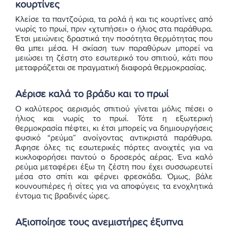
κουρτίνες
Κλείσε τα παντζούρια, τα ρολά ή και τις κουρτίνες από
νωρίς το πρωί, πριν «χτυπήσει» ο ήλιος στα παράθυρα.
Έτσι μειώνεις δραστικά την ποσότητα θερμότητας που
θα μπει μέσα. Η σκίαση των παραθύρων μπορεί να
μειώσει τη ζέστη στο εσωτερικό του σπιτιού, κάτι που
μεταφράζεται σε πραγματική διαφορά θερμοκρασίας.
Αέρισε καλά το βράδυ και το πρωί
Ο καλύτερος αερισμός σπιτιού γίνεται μόλις πέσει ο
ήλιος και νωρίς το πρωί. Τότε η εξωτερική
θερμοκρασία πέφτει, κι έτσι μπορείς να δημιουργήσεις
φυσικό “ρεύμα” ανοίγοντας αντικριστά παράθυρα.
Άφησε όλες τις εσωτερικές πόρτες ανοιχτές για να
κυκλοφορήσει παντού ο δροσερός αέρας. Ένα καλό
ρεύμα μεταφέρει έξω τη ζέστη που έχει συσσωρευτεί
μέσα στο σπίτι και φέρνει φρεσκάδα. Όμως, βάλε
κουνουπιέρες ή σίτες για να αποφύγεις τα ενοχλητικά
έντομα τις βραδινές ώρες.
Αξιοποίησε τους ανεμιστήρες έξυπνα