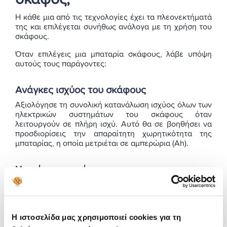
Η κάθε μια από τις τεχνολογίες έχει τα πλεονεκτήματά
της και επιλέγεται συνήθως ανάλογα με τη χρήση του
σκάφους.
Όταν επιλέγεις μια μπαταρία σκάφους, λάβε υπόψη
αυτούς τους παράγοντες:
Ανάγκες ισχύος του σκάφους
Αξιολόγησε τη συνολική κατανάλωση ισχύος όλων των
ηλεκτρικών συστημάτων του σκάφους όταν
λειτουργούν σε πλήρη ισχύ. Αυτό θα σε βοηθήσει να
προσδιορίσεις την απαραίτητη χωρητικότητα της
μπαταρίας, η οποία μετριέται σε αμπερώρια (Ah).
Χημεία μπαταρίας
Οι μπαταρίες σκαφών κυκλοφορούν σε διάφορες
χημικές κατηγορίες: μπαταρίες μολύβδου-οξέος,
απορροφημένου υαλοπίνακα (AGM), γέλης και ιόντων
λιθίου ή αλλιώς gel. Κάθε μία έχει τα πλεονεκτήματα
Η ιστοσελίδα μας χρησιμοποιεί cookies για τη
και τα μειονεκτήματά της όσον αφορά το κόστος, τη