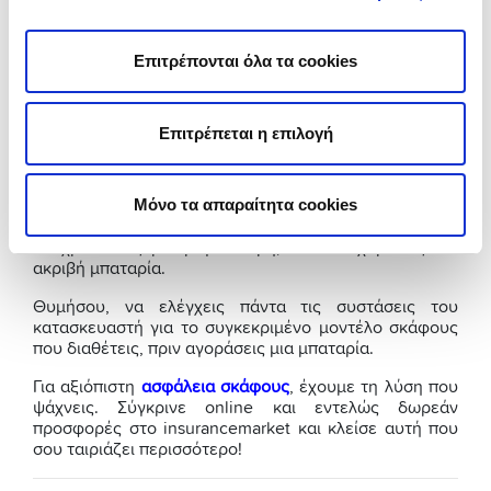
σκάφος που παραμένει στο λιμάνι μόνο δεν χρειάζεται
την ίδια αντοχή με μια μπαταρία που χρησιμοποιείται
συνεχώς σε ανοικτή θάλασσα.
Επιτρέπονται όλα τα cookies
Τροφοδοσία σκάφους
Επιτρέπεται η επιλογή
Τέλος, πρέπει να αποφασίσεις για την κατάσταση της
τροφοδοσίας του σκάφους σου. Αν έχεις αυτόνομο
σύστημα τροφοδοσίας, θα χρειαστείς μια μπαταρία με
Μόνο τα απαραίτητα cookies
μεγάλη χωρητικότητα. Αν χρειάζεσαι μια μπαταρία με
μεγάλη απόδοση για επιπλέον ηλεκτρικό ρεύμα, τότε
θα χρειαστείς μια μεγαλύτερη, και ενδεχομένως πιο
ακριβή μπαταρία.
Θυμήσου, να ελέγχεις πάντα τις συστάσεις του
κατασκευαστή για το συγκεκριμένο μοντέλο σκάφους
που διαθέτεις, πριν αγοράσεις μια μπαταρία.
Για αξιόπιστη
ασφάλεια σκάφους
, έχουμε τη λύση που
ψάχνεις. Σύγκρινε online και εντελώς δωρεάν
προσφορές στο insurancemarket και κλείσε αυτή που
σου ταιριάζει περισσότερο!